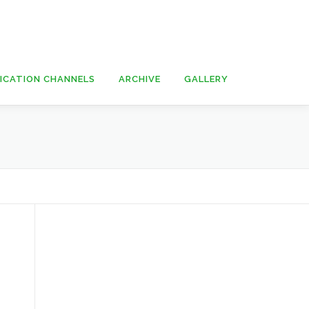
ICATION CHANNELS
ARCHIVE
GALLERY