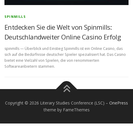
SPINMILLS
Entdecken Sie die Welt von Spinmills:
Deutschlandweiter Online Casino Erfolg
spinmills — Überblick und Einstieg Spinmills ist ein Online Casino, das
sich auf die Bedürfnisse deutscher Spieler spezialisiert hat. Das Casino
bietet eine Vielzahl von Spielen, die von renommierten
Softwareanbietern stammen.
Copyright © 2026 Literary Studies Conference (LSC)
–
OnePress
theme by FameThemes