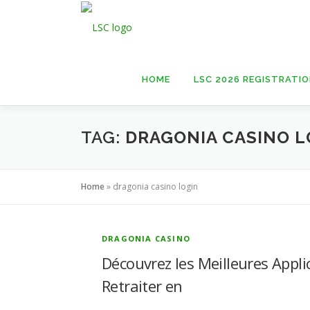
Skip
to
content
HOME
LSC 2026 REGISTRATI
TAG:
DRAGONIA CASINO L
Home
»
dragonia casino login
DRAGONIA CASINO
Découvrez les Meilleures Appl
Retraiter en