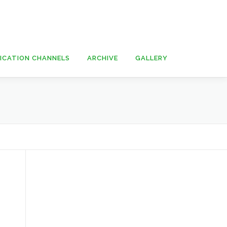
ICATION CHANNELS
ARCHIVE
GALLERY