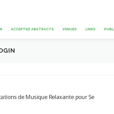
ON
ACCEPTED ABSTRACTS
VENUES
LINKS
PUBL
OGIN
ications de Musique Relaxante pour Se