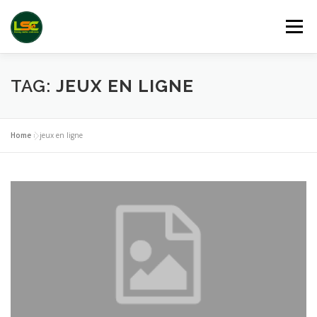
Skip
to
Menu
content
HOME
LSC 2026 REGISTRATION
TAG:
JEUX EN LIGNE
ACCEPTED ABSTRACTS
VENUES
LINKS
Home
»
jeux en ligne
PUBLICATION CHANNELS
ARCHIVE
GALLERY