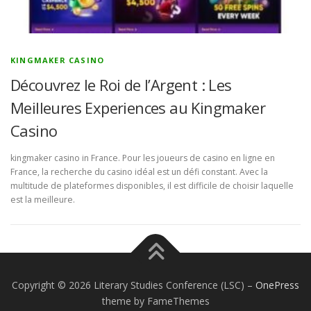
KINGMAKER CASINO
Découvrez le Roi de l’Argent : Les
Meilleures Experiences au Kingmaker
Casino
kingmaker casino in France. Pour les joueurs de casino en ligne en
France, la recherche du casino idéal est un défi constant. Avec la
multitude de plateformes disponibles, il est difficile de choisir laquelle
est la meilleure.
Copyright © 2026 Literary Studies Conference (LSC)
–
OnePress
theme by FameThemes