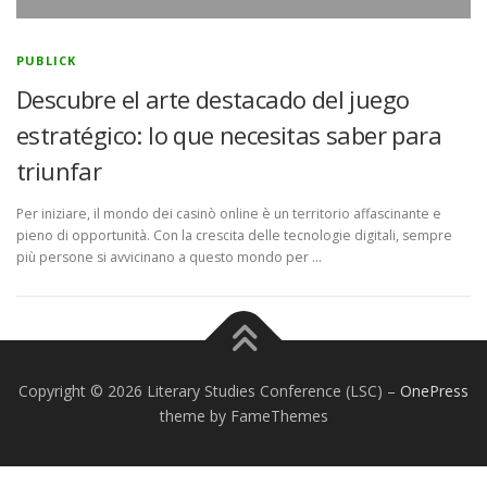
PUBLICK
Descubre el arte destacado del juego
estratégico: lo que necesitas saber para
triunfar
Per iniziare, il mondo dei casinò online è un territorio affascinante e
pieno di opportunità. Con la crescita delle tecnologie digitali, sempre
più persone si avvicinano a questo mondo per …
Copyright © 2026 Literary Studies Conference (LSC)
–
OnePress
theme by FameThemes