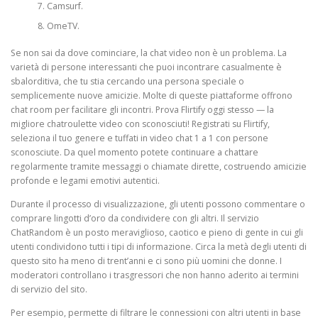
Camsurf.
OmeTV.
Se non sai da dove cominciare, la chat video non è un problema. La
varietà di persone interessanti che puoi incontrare casualmente è
sbalorditiva, che tu stia cercando una persona speciale o
semplicemente nuove amicizie. Molte di queste piattaforme offrono
chat room per facilitare gli incontri. Prova Flirtify oggi stesso — la
migliore chatroulette video con sconosciuti! Registrati su Flirtify,
seleziona il tuo genere e tuffati in video chat 1 a 1 con persone
sconosciute. Da quel momento potete continuare a chattare
regolarmente tramite messaggi o chiamate dirette, costruendo amicizie
profonde e legami emotivi autentici.
Durante il processo di visualizzazione, gli utenti possono commentare o
comprare lingotti d’oro da condividere con gli altri. Il servizio
ChatRandom è un posto meraviglioso, caotico e pieno di gente in cui gli
utenti condividono tutti i tipi di informazione. Circa la metà degli utenti di
questo sito ha meno di trent’anni e ci sono più uomini che donne. I
moderatori controllano i trasgressori che non hanno aderito ai termini
di servizio del sito.
Per esempio, permette di filtrare le connessioni con altri utenti in base