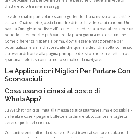
di videochiamata per permettere alle persone di vedersi invece di
chattare solo tramite messaggi.
Le video chat in particolare stanno godendo di una nuova popolarità. Si
tratta di Chatroulette, ossia la madre di tutte le video chat random. Un
ban da Omegle impedisce all’utente di accedere alla piattaforma per un
periodo di tempo che può variare da pochi giorni a molte settimane.
Come differenza rispetta a prima, dovrai essere maggiorenne per
poter utilizzare sia la chat testuale che quella video. Una volta connesso,
ti troverai di fronte alla pagina principale del sito, che è in effetti un po’
spartana e old fashion ma molto semplice da navigare.
Le Applicazioni Migliori Per Parlare Con
Sconosciuti
Cosa usano i cinesi al posto di
WhatsApp?
Su WeChat non ci si limita alla messaggistica istantanea, ma è possibile –
tra le altre cose – pagare bollette e ordinare cibo, comprare biglietti
aerei o quelli del cinema.
Con tanti utenti online da decine di Paesi troverai sempre qualcuno di