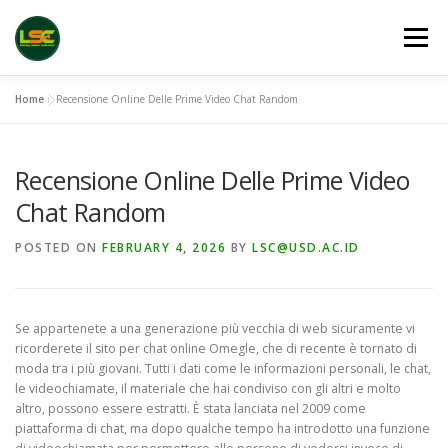
Skip
to
Menu
content
Home
»
Recensione Online Delle Prime Video Chat Random
HOME
LSC 2026 REGISTRATION
Recensione Online Delle Prime Video
ACCEPTED ABSTRACTS
VENUES
LINKS
Chat Random
POSTED ON
FEBRUARY 4, 2026
BY
LSC@USD.AC.ID
PUBLICATION CHANNELS
ARCHIVE
GALLERY
Se appartenete a una generazione più vecchia di web sicuramente vi
ricorderete il sito per chat online Omegle, che di recente è tornato di
moda tra i più giovani. Tutti i dati come le informazioni personali, le chat,
le videochiamate, il materiale che hai condiviso con gli altri e molto
altro, possono essere estratti. È stata lanciata nel 2009 come
piattaforma di chat, ma dopo qualche tempo ha introdotto una funzione