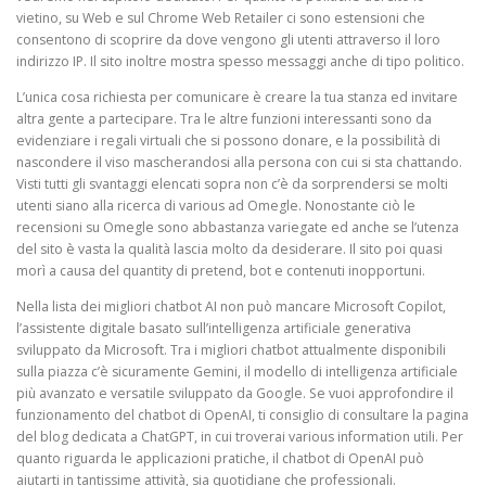
vietino, su Web e sul Chrome Web Retailer ci sono estensioni che
consentono di scoprire da dove vengono gli utenti attraverso il loro
indirizzo IP. Il sito inoltre mostra spesso messaggi anche di tipo politico.
L’unica cosa richiesta per comunicare è creare la tua stanza ed invitare
altra gente a partecipare. Tra le altre funzioni interessanti sono da
evidenziare i regali virtuali che si possono donare, e la possibilità di
nascondere il viso mascherandosi alla persona con cui si sta chattando.
Visti tutti gli svantaggi elencati sopra non c’è da sorprendersi se molti
utenti siano alla ricerca di various ad Omegle. Nonostante ciò le
recensioni su Omegle sono abbastanza variegate ed anche se l’utenza
del sito è vasta la qualità lascia molto da desiderare. Il sito poi quasi
morì a causa del quantity di pretend, bot e contenuti inopportuni.
Nella lista dei migliori chatbot AI non può mancare Microsoft Copilot,
l’assistente digitale basato sull’intelligenza artificiale generativa
sviluppato da Microsoft. Tra i migliori chatbot attualmente disponibili
sulla piazza c’è sicuramente Gemini, il modello di intelligenza artificiale
più avanzato e versatile sviluppato da Google. Se vuoi approfondire il
funzionamento del chatbot di OpenAI, ti consiglio di consultare la pagina
del blog dedicata a ChatGPT, in cui troverai various information utili. Per
quanto riguarda le applicazioni pratiche, il chatbot di OpenAI può
aiutarti in tantissime attività, sia quotidiane che professionali.