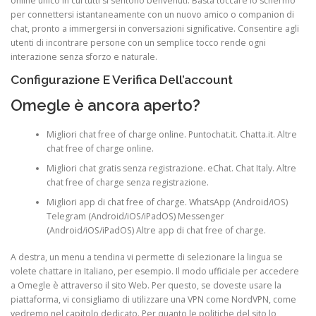
online unico in cui tutti si sentono benvenuti. Basta toccare lo schermo
per connettersi istantaneamente con un nuovo amico o companion di
chat, pronto a immergersi in conversazioni significative. Consentire agli
utenti di incontrare persone con un semplice tocco rende ogni
interazione senza sforzo e naturale.
Configurazione E Verifica Dell’account
Omegle è ancora aperto?
Migliori chat free of charge online.
Puntochat.it.
Chatta.it.
Altre
chat free of charge online.
Migliori chat gratis senza registrazione.
eChat.
Chat Italy.
Altre
chat free of charge senza registrazione.
Migliori app di chat free of charge.
WhatsApp (Android/iOS)
Telegram (Android/iOS/iPadOS)
Messenger
(Android/iOS/iPadOS)
Altre app di chat free of charge.
A destra, un menu a tendina vi permette di selezionare la lingua se
volete chattare in Italiano, per esempio. Il modo ufficiale per accedere
a Omegle è attraverso il sito Web. Per questo, se doveste usare la
piattaforma, vi consigliamo di utilizzare una VPN come NordVPN, come
vedremo nel capitolo dedicato. Per quanto le politiche del sito lo