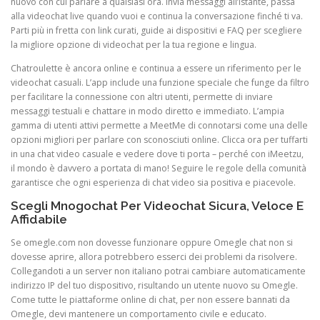
nuovo con cui parlare a qualsiasi ora. Invia messaggi all’istante, passa
alla videochat live quando vuoi e continua la conversazione finché ti va.
Parti più in fretta con link curati, guide ai dispositivi e FAQ per scegliere
la migliore opzione di videochat per la tua regione e lingua.
Chatroulette è ancora online e continua a essere un riferimento per le
videochat casuali. L’app include una funzione speciale che funge da filtro
per facilitare la connessione con altri utenti, permette di inviare
messaggi testuali e chattare in modo diretto e immediato. L’ampia
gamma di utenti attivi permette a MeetMe di connotarsi come una delle
opzioni migliori per parlare con sconosciuti online. Clicca ora per tuffarti
in una chat video casuale e vedere dove ti porta – perché con iMeetzu,
il mondo è davvero a portata di mano! Seguire le regole della comunità
garantisce che ogni esperienza di chat video sia positiva e piacevole.
Scegli Mnogochat Per Videochat Sicura, Veloce E
Affidabile
Se omegle.com non dovesse funzionare oppure Omegle chat non si
dovesse aprire, allora potrebbero esserci dei problemi da risolvere.
Collegandoti a un server non italiano potrai cambiare automaticamente
indirizzo IP del tuo dispositivo, risultando un utente nuovo su Omegle.
Come tutte le piattaforme online di chat, per non essere bannati da
Omegle, devi mantenere un comportamento civile e educato.