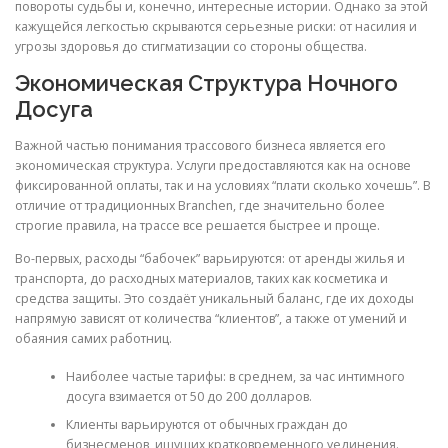
повороты судьбы и, конечно, интересные истории. Однако за этой
кажущейся легкостью скрываются серьезные риски: от насилия и
угрозы здоровья до стигматизации со стороны общества.
Экономическая Структура Ночного
Досуга
Важной частью понимания трассового бизнеса является его
экономическая структура. Услуги предоставляются как на основе
фиксированной оплаты, так и на условиях “плати сколько хочешь”. В
отличие от традиционных Branchen, где значительно более
строгие правила, на трассе все решается быстрее и проще.
Во-первых, расходы “бабочек” варьируются: от аренды жилья и
транспорта, до расходных материалов, таких как косметика и
средства защиты. Это создаёт уникальный баланс, где их доходы
напрямую зависят от количества “клиентов”, а также от умений и
обаяния самих работниц.
Наиболее частые тарифы: в среднем, за час интимного
досуга взимается от 50 до 200 долларов.
Клиенты варьируются от обычных граждан до
бизнесменов, ищущих кратковременного уединения.