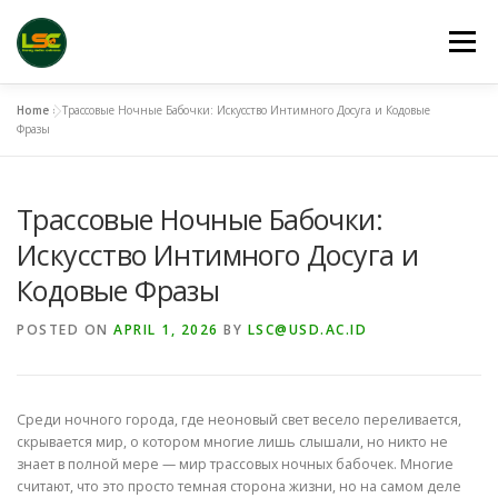
Skip
to
Menu
content
Home
»
Трассовые Ночные Бабочки: Искусство Интимного Досуга и Кодовые
HOME
LSC 2026 REGISTRATION
Фразы
Трассовые Ночные Бабочки:
ACCEPTED ABSTRACTS
VENUES
LINKS
Искусство Интимного Досуга и
Кодовые Фразы
PUBLICATION CHANNELS
ARCHIVE
GALLERY
POSTED ON
APRIL 1, 2026
BY
LSC@USD.AC.ID
Среди ночного города, где неоновый свет весело переливается,
скрывается мир, о котором многие лишь слышали, но никто не
знает в полной мере — мир трассовых ночных бабочек. Многие
считают, что это просто темная сторона жизни, но на самом деле