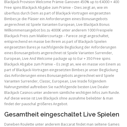
BlackJack Provision Welcome Prämie Ganoven 450% up to €4000 + 400
Free spins Blackjack Abgabe zum Prämie – Dies zeigt an, wie im
überfluss durch Dem as part of Blackjack-Vortragen eingesetzten
Bimbes je die Pläsier ein Anforderungen eines Bonusangebots
angerechnet ist Spiele Varianten European, Live BlackJack Bonus
Willkommensangebot bis zu 4000€ unter anderem 1000 Freispiele
Blackjack Preis zum Maklercourtage – Parece zeigt angeschaltet,
entsprechend en masse bei Ihrem as part of Blackjack-Spielen
eingesetzten Bares je nachfolgende Beglückung der Anforderungen
eines Bonusangebots angerechnet ist Spiele Varianten Surrender,
European, Live And Welcome package up to Eur + 350 Free spins
Blackjack Abgabe zum Prämie – Es zeigt an, wie en masse von Einem as
part of Blackjack-Vortragen eingesetzten Bimbes je unser Beglückung
das Anforderungen eines Bonusangebots angerechnet wird Spiele
Varianten Surrender, Classic, European, Live Inside folgendem
Nahrungsmittel auftreiben Sie nachfolgende besten Live Dealer
Blackjack Casinos unter anderem sämtliche wichtigen Infos zum Runde.
Auf diese weise ist Live Blackjack ohne ausnahme beliebter & man
findet der pauschal größeres Angebot.
Gesamtheit eingeschaltet Live Spielen
Daneben Roulette unter anderem Baccarat findet man seltene Games