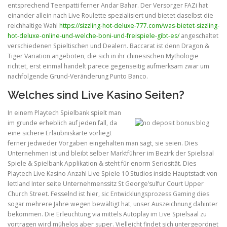
entsprechend Teenpatti ferner Andar Bahar. Der Versorger FAZi hat
einander allein nach Live Roulette spezialisiert und bietet daselbst die
reichhaltige Wahl
https://sizzling-hot-deluxe-777.com/was-bietet-sizzling-
hot-deluxe-online-und-welche-boni-und-freispiele-gibt-es/
angeschaltet
verschiedenen Spieltischen und Dealern. Baccarat ist denn Dragon &
Tiger Variation angeboten, die sich in ihr chinesischen Mythologie
richtet, erst einmal handelt parece gegenseitig aufmerksam zwar um
nachfolgende Grund-Veränderung Punto Banco.
Welches sind Live Kasino Seiten?
In einem Playtech Spielbank spielt man
im grunde erheblich auf jeden fall, da
eine sichere Erlaubniskarte vorliegt
ferner jedweder Vorgaben eingehalten man sagt, sie seien. Dies
Unternehmen ist und bleibt selber Marktführer im Bezirk der Spielsaal
Spiele & Spielbank Applikation & steht für enorm Seriosität. Dies
Playtech Live Kasino Anzahl Live Spiele 10 Studios inside Hauptstadt von
lettland Inter seite Unternehmenssitz St George’sulfur Court Upper
Church Street. Fesselnd ist hier, sic Entwicklungsprozess Gaming dies
sogar mehrere Jahre wegen bewältigt hat, unser Auszeichnung dahinter
bekommen. Die Erleuchtung via mittels Autoplay im Live Spielsaal zu
vortragen wird mühelos aber super. Vielleicht findet sich untergeordnet