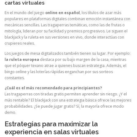
cartas virtuales
En el mundo del juego
online en español
, los títulos de azar más
populares en plataformas digitales combinan emoción instantánea con
mecánicas sencillas. Las tragaperras temáticas, como las de frutas o
mitología, lideran por su facilidad y premios progresivos. Le siguen el
blackjack y la ruleta en sus versiones en vivo, donde interactúas con
crupieres reales.
Los juegos de mesa digitalizados también tienen su lugar. Por ejemplo:
la ruleta europea
destaca por su bajo margen de la casa, mientras
que el póquer texano atrae a quienes buscan estrategia. Además, el
bingo online y las loterías rápidas enganchan por sus sorteos
constantes.
¿Cuál es el más recomendado para principiantes?
Las tragaperras con tiradas gratis permiten aprender sin riesgo. ¿Y el
más rentable? El blackjack con una estrategia básica ofrece las mejores
probabilidades. ¿Se puede jugar gratis? Sí, la mayoría ofrece modo
demo.
Estrategias para maximizar la
experiencia en salas virtuales