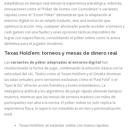
estadísticas en tiempo real elevan la experiencia estratégica. Además,
innovaciones como el “Póker de Sorteo con Comodines” o variantes
rápidas como el “Zoom Póker” demuestran que la adaptación al
entorno digital no es un simple traslado, sino una evolución que
optimiza la acción. Hoy, cualquier aficionado puede acceder a torneos y
cash games con una fluidez y unas opciones tácticas imposibles de
lograr con naipes físicos, consolidando el póker online como la arena
definitiva para el jugador moderno.
Texas Hold’em: torneos y mesas de dinero real
Las
variantes de póker adaptadas al entorno digital
han
revolucionado la forma de jugar, combinando la emoción clásica con la
velocidad del clic. Títulos como el Texas Hold’em y el Omaha dominan
las salas virtuales, pero versiones exclusivas como el “Fast Fold” o el
“Spin & Go” ofrecen acción frenética y botes instantáneos. La
inteligencia artificial y los algoritmos de juego rápido eliminan tiempos
muertos, mientras que las mesas de torneos masivos con miles de
participantes son ahora la norma. El póker online no solo replica la
experiencia física, la supera con estadísticas en vivo y personalización
total.
Texas Hold’em: el estándar online con manos rápidas.