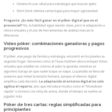
Omaha Hi-Low: ideal para estrategas que buscan splits.
Short Deck: elimina cartas bajas para mayor agresividad.
Pregunta: ¿Es más fácil ganar en el póker digital que en el
presencial?
No, la habilidad sigue siendo clave, pero la adaptación a
ritmos virtuales y el uso de herramientas de análisis marcan la
diferencia.
Video póker: combinaciones ganadoras y pagos
progresivos
El póker, ese juego de faroles y estrategia, encontró en los píxeles su
segundo hogar. Versiones como el Texas Hold’em ahora incluyen fichas
virtuales que estallan en colores al subir la apuesta, mientras un
algoritmo baraja sin que nadie toque un naipe. La pantalla se llena de
avatares que imitan la tensión humana, aunque el silencio digital
amplifica cada decisión.
La adaptación al entorno digital no solo
agiliza el reparto
, sino que introduce modos como el “Showdown
rápido” o torneos con reloj de arena, donde el tiempo se vuelve un
jugador más.
Póker de tres cartas: reglas simplificadas para
principiantes