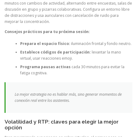
minutos con cambios de actividad, alternando entre encuestas, salas de
discusión en grupo y pizarras colaborativas. Configura un entorno libre
de distracciones y usa auriculares con cancelación de ruido para
mejorar la concentración.
Consejos prácticos para tu próxima sesión:
Prepara el espacio físico:
iluminación frontal y fondo neutro.
Establece códigos de participación:
levantar la mano
virtual, usar reacciones emoji.
Programa pausas activas
cada 30 minutos para evitar la
fatiga cognitiva.
La mejor estrategia no es hablar más, sino generar momentos de
conexión real entre los asistentes.
Volatilidad y RTP: claves para elegir la mejor
opción