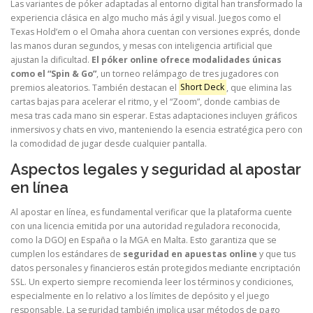
Las variantes de póker adaptadas al entorno digital han transformado la
experiencia clásica en algo mucho más ágil y visual. Juegos como el
Texas Hold’em o el Omaha ahora cuentan con versiones exprés, donde
las manos duran segundos, y mesas con inteligencia artificial que
ajustan la dificultad.
El póker online ofrece modalidades únicas
como el “Spin & Go”
, un torneo relámpago de tres jugadores con
premios aleatorios. También destacan el
Short Deck
, que elimina las
cartas bajas para acelerar el ritmo, y el “Zoom”, donde cambias de
mesa tras cada mano sin esperar. Estas adaptaciones incluyen gráficos
inmersivos y chats en vivo, manteniendo la esencia estratégica pero con
la comodidad de jugar desde cualquier pantalla.
Aspectos legales y seguridad al apostar
en línea
Al apostar en línea, es fundamental verificar que la plataforma cuente
con una licencia emitida por una autoridad reguladora reconocida,
como la DGOJ en España o la MGA en Malta. Esto garantiza que se
cumplen los estándares de
seguridad en apuestas online
y que tus
datos personales y financieros están protegidos mediante encriptación
SSL. Un experto siempre recomienda leer los términos y condiciones,
especialmente en lo relativo a los límites de depósito y el juego
responsable. La seguridad también implica usar métodos de pago