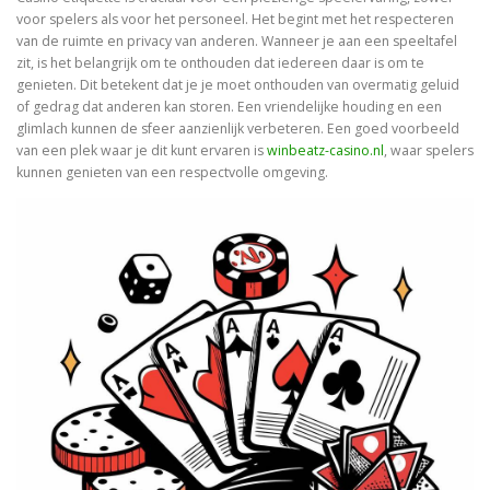
voor spelers als voor het personeel. Het begint met het respecteren
van de ruimte en privacy van anderen. Wanneer je aan een speeltafel
zit, is het belangrijk om te onthouden dat iedereen daar is om te
genieten. Dit betekent dat je je moet onthouden van overmatig geluid
of gedrag dat anderen kan storen. Een vriendelijke houding en een
glimlach kunnen de sfeer aanzienlijk verbeteren. Een goed voorbeeld
van een plek waar je dit kunt ervaren is
winbeatz-casino.nl
, waar spelers
kunnen genieten van een respectvolle omgeving.