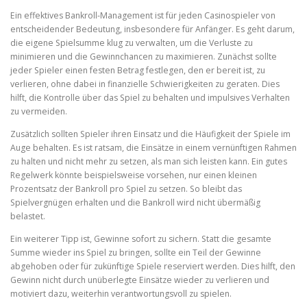
Ein effektives Bankroll-Management ist für jeden Casinospieler von
entscheidender Bedeutung, insbesondere für Anfänger. Es geht darum,
die eigene Spielsumme klug zu verwalten, um die Verluste zu
minimieren und die Gewinnchancen zu maximieren. Zunächst sollte
jeder Spieler einen festen Betrag festlegen, den er bereit ist, zu
verlieren, ohne dabei in finanzielle Schwierigkeiten zu geraten. Dies
hilft, die Kontrolle über das Spiel zu behalten und impulsives Verhalten
zu vermeiden.
Zusätzlich sollten Spieler ihren Einsatz und die Häufigkeit der Spiele im
Auge behalten. Es ist ratsam, die Einsätze in einem vernünftigen Rahmen
zu halten und nicht mehr zu setzen, als man sich leisten kann. Ein gutes
Regelwerk könnte beispielsweise vorsehen, nur einen kleinen
Prozentsatz der Bankroll pro Spiel zu setzen. So bleibt das
Spielvergnügen erhalten und die Bankroll wird nicht übermäßig
belastet.
Ein weiterer Tipp ist, Gewinne sofort zu sichern. Statt die gesamte
Summe wieder ins Spiel zu bringen, sollte ein Teil der Gewinne
abgehoben oder für zukünftige Spiele reserviert werden. Dies hilft, den
Gewinn nicht durch unüberlegte Einsätze wieder zu verlieren und
motiviert dazu, weiterhin verantwortungsvoll zu spielen.