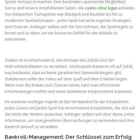
Spiele vertraut zu machen. Eine besonders spannende Möglichkeit
hierzu sind unsere empfohlenen Seiten, die
casino ohne lugas
anbieten.
Von klassischen Tischspielen wie Blackjack und Roulette bis hin zu
modernen Spielautomaten – jedes Spiel hat seine eigenen Strategien
und Chancen. Anfänger sollten sich die Zeit nehmen, die Spielregeln zu
lernen und zu üben, um ein besseres Gefühl für die Abläufe zu
bekommen.
Zudem ist es entscheidend, das Konzept des Zufalls und der
Wahrscheinlichkeiten zu verstehen. Glücksspiele basieren oft auf Zufall,
was bedeutet, dass es keine garantierten Gewinnstrategien gibt.
Stattdessen sollte der Fokus auf dem Spaß und dem Erlebnis liegen.
Wenn man die Risiken und Chancen kennt, kann man informierte
Entscheidungen treffen und seine Spielweise entsprechend anpassen.
Ein weiterer wichtiger Aspekt ist das Verständnis für die Einsatzlimits.
Jedes Casino und jedes Spiel hat verschiedene Einsatzlimits, die sich auf
die Höhe der Wetten auswirken. Anfänger sollten sich über diese Limits
informieren, um unangenehme Überraschungen zu vermeiden und ihre
Bankroll sinnvoll zu verwalten.
Bankroll-Management: Der Schlüssel zum Erfolg