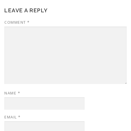
LEAVE A REPLY
COMMENT
*
NAME
*
EMAIL
*