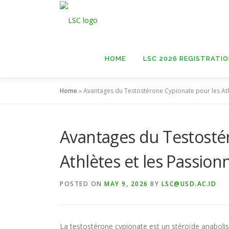
Skip
to
content
HOME
LSC 2026 REGISTRATI
Home
»
Avantages du Testostérone Cypionate pour les Ath
Avantages du Testosté
Athlètes et les Passio
POSTED ON
MAY 9, 2026
BY
LSC@USD.AC.ID
La testostérone cypionate est un stéroïde anabolisa