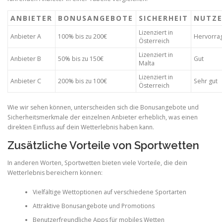
ANBIETER
BONUSANGEBOTE
SICHERHEIT
NUTZE
Lizenziert in
Anbieter A
100% bis zu 200€
Hervorra
Österreich
Lizenziert in
Anbieter B
50% bis zu 150€
Gut
Malta
Lizenziert in
Anbieter C
200% bis zu 100€
Sehr gut
Österreich
Wie wir sehen können, unterscheiden sich die Bonusangebote und
Sicherheitsmerkmale der einzelnen Anbieter erheblich, was einen
direkten Einfluss auf dein Wetterlebnis haben kann.
Zusätzliche Vorteile von Sportwetten
In anderen Worten, Sportwetten bieten viele Vorteile, die dein
Wetterlebnis bereichern können:
Vielfältige Wettoptionen auf verschiedene Sportarten
Attraktive Bonusangebote und Promotions
Benutzerfreundliche Apps für mobiles Wetten