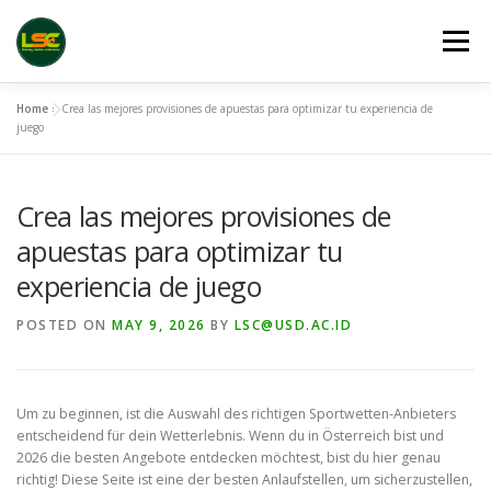
Skip
to
Menu
content
Home
»
Crea las mejores provisiones de apuestas para optimizar tu experiencia de
HOME
LSC 2026 REGISTRATION
juego
Crea las mejores provisiones de
ACCEPTED ABSTRACTS
VENUES
LINKS
apuestas para optimizar tu
experiencia de juego
PUBLICATION CHANNELS
ARCHIVE
GALLERY
POSTED ON
MAY 9, 2026
BY
LSC@USD.AC.ID
Um zu beginnen, ist die Auswahl des richtigen Sportwetten-Anbieters
entscheidend für dein Wetterlebnis. Wenn du in Österreich bist und
2026 die besten Angebote entdecken möchtest, bist du hier genau
richtig! Diese Seite ist eine der besten Anlaufstellen, um sicherzustellen,