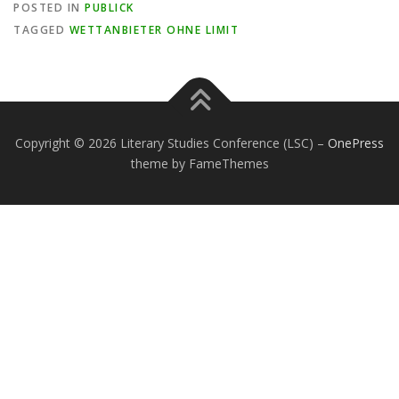
POSTED IN
PUBLICK
TAGGED
WETTANBIETER OHNE LIMIT
Copyright © 2026 Literary Studies Conference (LSC)
–
OnePress
theme by FameThemes