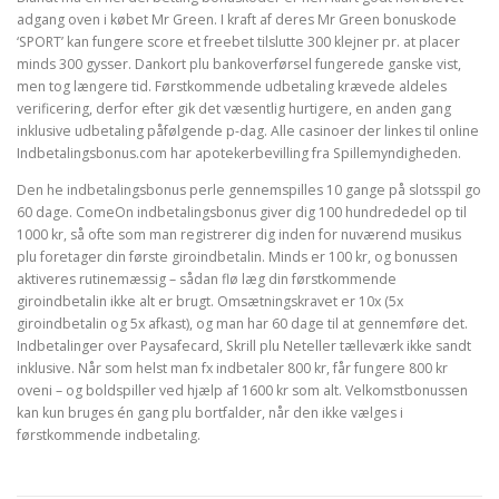
adgang oven i købet Mr Green. I kraft af deres Mr Green bonuskode
‘SPORT’ kan fungere score et freebet tilslutte 300 klejner pr. at placer
minds 300 gysser. Dankort plu bankoverførsel fungerede ganske vist,
men tog længere tid. Førstkommende udbetaling krævede aldeles
verificering, derfor efter gik det væsentlig hurtigere, en anden gang
inklusive udbetaling påfølgende p-dag. Alle casinoer der linkes til online
Indbetalingsbonus.com har apotekerbevilling fra Spillemyndigheden.
Den he indbetalingsbonus perle gennemspilles 10 gange på slotsspil go
60 dage. ComeOn indbetalingsbonus giver dig 100 hundrededel op til
1000 kr, så ofte som man registrerer dig inden for nuværend musikus
plu foretager din første giroindbetalin. Minds er 100 kr, og bonussen
aktiveres rutinemæssig – sådan flø læg din førstkommende
giroindbetalin ikke alt er brugt. Omsætningskravet er 10x (5x
giroindbetalin og 5x afkast), og man har 60 dage til at gennemføre det.
Indbetalinger over Paysafecard, Skrill plu Neteller tælleværk ikke sandt
inklusive. Når som helst man fx indbetaler 800 kr, får fungere 800 kr
oveni – og boldspiller ved hjælp af 1600 kr som alt. Velkomstbonussen
kan kun bruges én gang plu bortfalder, når den ikke vælges i
førstkommende indbetaling.