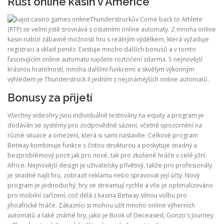
Růst online kasin v Americe
Thunderstruckův Come back to Athlete
(RTP) se velmi jistě srovnává s ostatními online automaty. Z mnoha online
kasin nabízí zábavné možnosti hru s reálným výdělkem, která vyžaduje
registraci a vklad peněz. Existuje mnoho dalších bonusů a v tomto
fascinujícím online automatu najdete roztočení zdarma. S nejnovější
krásnou hratelností, mnoha dalšími funkcemi a skvělým výkonným
výhledem je Thunderstruck II jedním z nejznámějších online automatů.
Bonusy za přijetí
Všechny videohry jsou individuálně testovány na equity a program je
dodáván se systémy pro zodpovědné sázení, včetně upozornění na
různé situace a omezení, která si sami nastavíte. Celkově program
Betway kombinuje funkce s čistou strukturou a poskytuje snadný a
bezproblémový pocit jak pro nové, tak pro zkušené hráče v celé jižní
Africe. Nejnovější design je uživatelsky přívětivý, takže pro profesionály
je snadné najít hru, zobrazit reklamu nebo spravovat její účty. Nový
program je jednoduchý, hry se streamují rychle a vše je optimalizováno
pro mobilní zařízení, což dělá z kasina Betway silnou volbu pro
jihoafrické hráče. Zákazníci si mohou užít mnoho online výherních
automatů a také známé hry, jako je Book of Deceased, Gonzo's Journey