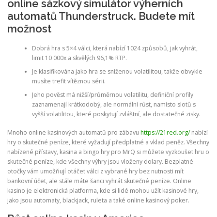
online sázkový simulátor výherních
automatů Thunderstruck. Budete mít
možnost
Dobrá hra s 5×4 válci, která nabízí 1024 způsobů, jak vyhrát,
limit 10 000x a skvělých 96,1% RTP.
Je klasifikována jako hra se sníženou volatilitou, takže obvykle
musíte trefit vítěznou sérii.
Jeho pověst má nižší/průměrnou volatilitu, definiční profily
zaznamenají krátkodobý, ale normální růst, namísto slotů s
vyšší volatilitou, které poskytují zvláštní, ale dostatečné zisky.
Mnoho online kasinových automatů pro zábavu
https://21red.org/
nabízí
hry o skutečné peníze, které vyžadují předplatné a vklad peněz. Všechny
nabízené přístavy, kasina a bingo hry pro MrQ si můžete vyzkoušet hru o
skutečné peníze, kde všechny výhry jsou vloženy dolary. Bezplatné
otočky vám umožňují otáčet válci z vybrané hry bez nutnosti mít
bankovní účet, ale stále máte šanci vyhrát skutečné peníze. Online
kasino je elektronická platforma, kde si lidé mohou užít kasinové hry,
jako jsou automaty, blackjack, ruleta a také online kasinový poker.