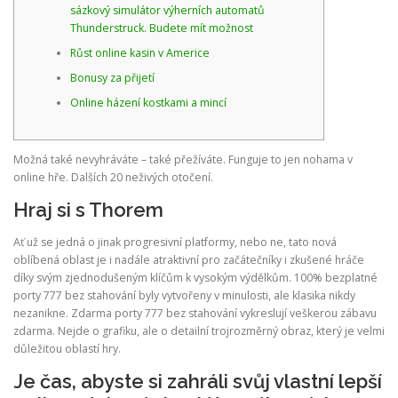
sázkový simulátor výherních automatů
Thunderstruck. Budete mít možnost
Růst online kasin v Americe
Bonusy za přijetí
Online házení kostkami a mincí
Možná také nevyhráváte – také přežíváte. Funguje to jen nohama v
online hře. Dalších 20 neživých otočení.
Hraj si s Thorem
Ať už se jedná o jinak progresivní platformy, nebo ne, tato nová
oblíbená oblast je i nadále atraktivní pro začátečníky i zkušené hráče
díky svým zjednodušeným klíčům k vysokým výdělkům. 100% bezplatné
porty 777 bez stahování byly vytvořeny v minulosti, ale klasika nikdy
nezanikne.
Zdarma porty 777 bez stahování vykreslují veškerou zábavu
zdarma. Nejde o grafiku, ale o detailní trojrozměrný obraz, který je velmi
důležitou oblastí hry.
Je čas, abyste si zahráli svůj vlastní lepší