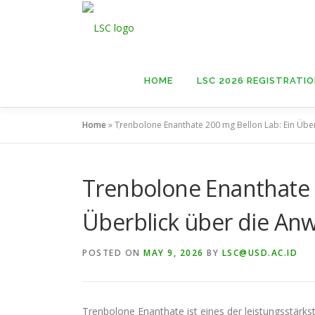
Skip
to
content
HOME
LSC 2026 REGISTRATI
Home
»
Trenbolone Enanthate 200 mg Bellon Lab: Ein Über
Trenbolone Enanthate 
Überblick über die Anw
POSTED ON
MAY 9, 2026
BY
LSC@USD.AC.ID
Trenbolone Enanthate ist eines der leistungsstärk