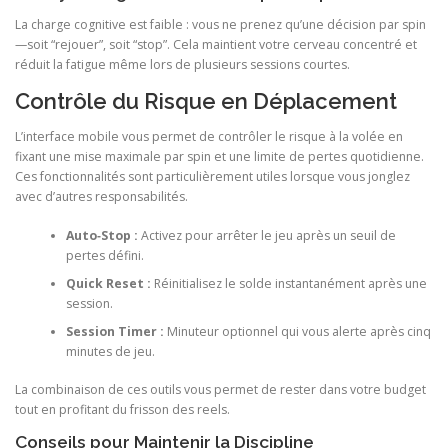
La charge cognitive est faible : vous ne prenez qu’une décision par spin
—soit “rejouer”, soit “stop”. Cela maintient votre cerveau concentré et
réduit la fatigue même lors de plusieurs sessions courtes.
Contrôle du Risque en Déplacement
L’interface mobile vous permet de contrôler le risque à la volée en
fixant une mise maximale par spin et une limite de pertes quotidienne.
Ces fonctionnalités sont particulièrement utiles lorsque vous jonglez
avec d’autres responsabilités.
Auto‑Stop :
Activez pour arrêter le jeu après un seuil de
pertes défini.
Quick Reset :
Réinitialisez le solde instantanément après une
session.
Session Timer :
Minuteur optionnel qui vous alerte après cinq
minutes de jeu.
La combinaison de ces outils vous permet de rester dans votre budget
tout en profitant du frisson des reels.
Conseils pour Maintenir la Discipline