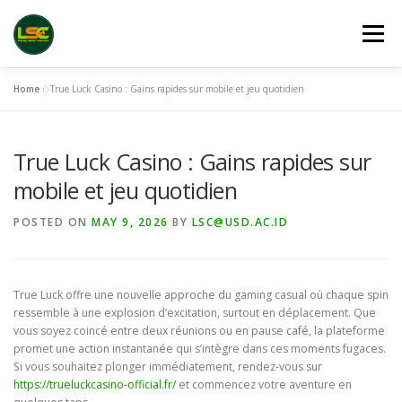
Skip
to
Menu
content
Home
»
True Luck Casino : Gains rapides sur mobile et jeu quotidien
HOME
LSC 2026 REGISTRATION
True Luck Casino : Gains rapides sur
ACCEPTED ABSTRACTS
VENUES
LINKS
mobile et jeu quotidien
POSTED ON
MAY 9, 2026
BY
LSC@USD.AC.ID
PUBLICATION CHANNELS
ARCHIVE
GALLERY
True Luck offre une nouvelle approche du gaming casual où chaque spin
ressemble à une explosion d’excitation, surtout en déplacement. Que
vous soyez coincé entre deux réunions ou en pause café, la plateforme
promet une action instantanée qui s’intègre dans ces moments fugaces.
Si vous souhaitez plonger immédiatement, rendez-vous sur
https://trueluckcasino-official.fr/
et commencez votre aventure en