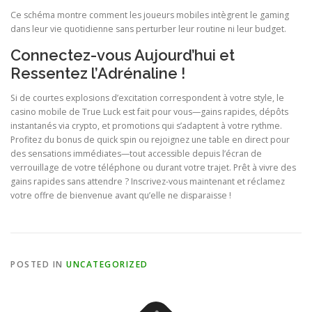
Ce schéma montre comment les joueurs mobiles intègrent le gaming
dans leur vie quotidienne sans perturber leur routine ni leur budget.
Connectez-vous Aujourd’hui et
Ressentez l’Adrénaline !
Si de courtes explosions d’excitation correspondent à votre style, le
casino mobile de True Luck est fait pour vous—gains rapides, dépôts
instantanés via crypto, et promotions qui s’adaptent à votre rythme.
Profitez du bonus de quick spin ou rejoignez une table en direct pour
des sensations immédiates—tout accessible depuis l’écran de
verrouillage de votre téléphone ou durant votre trajet. Prêt à vivre des
gains rapides sans attendre ? Inscrivez-vous maintenant et réclamez
votre offre de bienvenue avant qu’elle ne disparaisse !
POSTED IN
UNCATEGORIZED