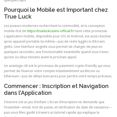
quelques taps.
Pourquoi le Mobile est Important chez
True Luck
Les joueurs modernes recherchent la commodité, et la conception
mobile-first de
https://trueluckcasino-official.fr/
tient cette promesse.
L’application mobile, disponible pour iOS et Android, est aussi réactive
qu’un appareil portable lui-même—pas de reels laggés ni d’écrans
gelés. Une interface soignée vous permet de changer de jeux en
quelques secondes, une fonctionnalité essentielle quand vous n’avez
qu’une ou deux minutes avant le prochain appel.
Un avantage clé est le processus de paiement crypto-friendly qui vous
permet de financer votre compte instantanément via Bitcoin ou
Ethereum—pas de délais bancaires pour perdre votre temps précieux.
Commencer : Inscription et Navigation
dans l’Application
S’inscrire est un jeu d’enfant. L’écran d’inscription ne demande que
l’essentiel—email, mot de passe, et vérification de date de naissance—
puis vous êtes guidé à travers un tutoriel rapide qui explique la