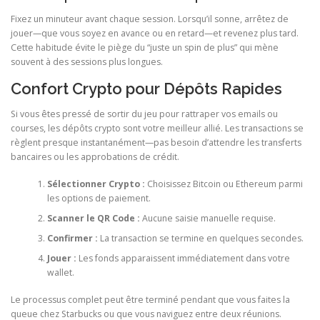
Fixez un minuteur avant chaque session. Lorsqu’il sonne, arrêtez de
jouer—que vous soyez en avance ou en retard—et revenez plus tard.
Cette habitude évite le piège du “juste un spin de plus” qui mène
souvent à des sessions plus longues.
Confort Crypto pour Dépôts Rapides
Si vous êtes pressé de sortir du jeu pour rattraper vos emails ou
courses, les dépôts crypto sont votre meilleur allié. Les transactions se
règlent presque instantanément—pas besoin d’attendre les transferts
bancaires ou les approbations de crédit.
Sélectionner Crypto :
Choisissez Bitcoin ou Ethereum parmi
les options de paiement.
Scanner le QR Code :
Aucune saisie manuelle requise.
Confirmer :
La transaction se termine en quelques secondes.
Jouer :
Les fonds apparaissent immédiatement dans votre
wallet.
Le processus complet peut être terminé pendant que vous faites la
queue chez Starbucks ou que vous naviguez entre deux réunions.