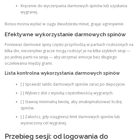
Kręcenie do wyczerpania darmowych spinów lub uzyskania
wygranej.
Bonus można wydać w ciągu dwudziestu minut, grając agresywnie.
Efektywne wykorzystanie darmowych spinów
Ponieważ darmowe spiny często przychodzą w partiach rozłożonych na
kilka dni, niecierpliwi gracze mogą rozłożyć je na kilka szybkich sesji —
po jednej partii na sesję — aby utrzymać emocje bez długiego
oczekiwania między grami.
Lista kontrolna wykorzystania darmowych spinów
[ ] Sprawdź saldo darmowych spinów zaraz po depozycie.
[ ] Wybierz slot z wysoką częstotliwością wygranych.
[ ] Stawiaj minimalną kwotę, aby zmaksymalizować liczbę
spinów.
[ ] Zakończ, gdy osiągniesz limit darmowych spinów lub
wyznaczony cel wygranej.
Przebieg sesji: od logowania do