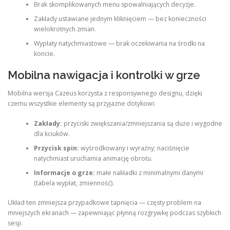
Brak skomplikowanych menu spowalniających decyzje.
Zakłady ustawiane jednym kliknięciem — bez konieczności
wielokrotnych zmian.
Wypłaty natychmiastowe — brak oczekiwania na środki na
koncie.
Mobilna nawigacja i kontrolki w grze
Mobilna wersja Cazeus korzysta z responsywnego designu, dzięki
czemu wszystkie elementy są przyjazne dotykowi:
Zakłady:
przyciski zwiększania/zmniejszania są duże i wygodne
dla kciuków.
Przycisk spin:
wyśrodkowany i wyraźny; naciśnięcie
natychmiast uruchamia animację obrotu.
Informacje o grze:
małe nakładki z minimalnymi danymi
(tabela wypłat, zmienność).
Układ ten zmniejsza przypadkowe tapnięcia — częsty problem na
mniejszych ekranach — zapewniając płynną rozgrywkę podczas szybkich
sesji.