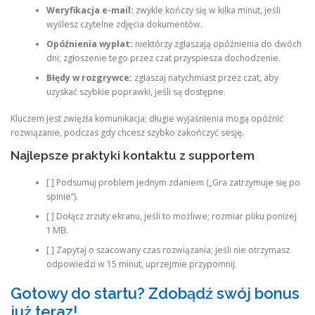
Weryfikacja e-mail:
zwykle kończy się w kilka minut, jeśli
wyślesz czytelne zdjęcia dokumentów.
Opóźnienia wypłat:
niektórzy zgłaszają opóźnienia do dwóch
dni; zgłoszenie tego przez czat przyspiesza dochodzenie.
Błędy w rozgrywce:
zgłaszaj natychmiast przez czat, aby
uzyskać szybkie poprawki, jeśli są dostępne.
Kluczem jest zwięzła komunikacja; długie wyjaśnienia mogą opóźnić
rozwiązanie, podczas gdy chcesz szybko zakończyć sesję.
Najlepsze praktyki kontaktu z supportem
[ ] Podsumuj problem jednym zdaniem („Gra zatrzymuje się po
spinie”).
[ ] Dołącz zrzuty ekranu, jeśli to możliwe; rozmiar pliku poniżej
1 MB.
[ ] Zapytaj o szacowany czas rozwiązania; jeśli nie otrzymasz
odpowiedzi w 15 minut, uprzejmie przypomnij.
Gotowy do startu? Zdobądź swój bonus
już teraz!