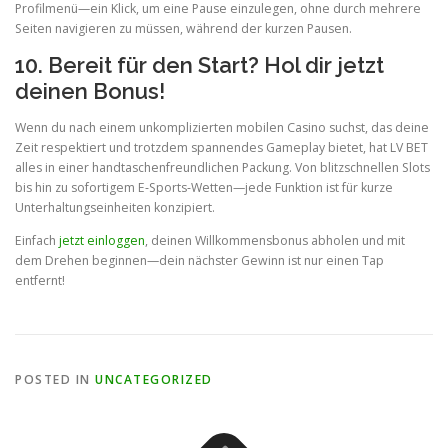
Profilmenü—ein Klick, um eine Pause einzulegen, ohne durch mehrere
Seiten navigieren zu müssen, während der kurzen Pausen.
10. Bereit für den Start? Hol dir jetzt
deinen Bonus!
Wenn du nach einem unkomplizierten mobilen Casino suchst, das deine
Zeit respektiert und trotzdem spannendes Gameplay bietet, hat LV BET
alles in einer handtaschenfreundlichen Packung. Von blitzschnellen Slots
bis hin zu sofortigem E‑Sports‑Wetten—jede Funktion ist für kurze
Unterhaltungseinheiten konzipiert.
Einfach
jetzt einloggen
, deinen Willkommensbonus abholen und mit
dem Drehen beginnen—dein nächster Gewinn ist nur einen Tap
entfernt!
POSTED IN
UNCATEGORIZED