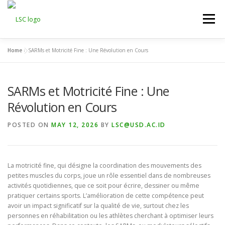
Skip
to
Menu
content
Home
»
SARMs et Motricité Fine : Une Révolution en Cours
HOME
LSC 2026 REGISTRATION
SARMs et Motricité Fine : Une
ACCEPTED ABSTRACTS
VENUES
LINKS
Révolution en Cours
POSTED ON
MAY 12, 2026
BY
LSC@USD.AC.ID
PUBLICATION CHANNELS
ARCHIVE
GALLERY
La motricité fine, qui désigne la coordination des mouvements des
petites muscles du corps, joue un rôle essentiel dans de nombreuses
activités quotidiennes, que ce soit pour écrire, dessiner ou même
pratiquer certains sports. L’amélioration de cette compétence peut
avoir un impact significatif sur la qualité de vie, surtout chez les
personnes en réhabilitation ou les athlètes cherchant à optimiser leurs