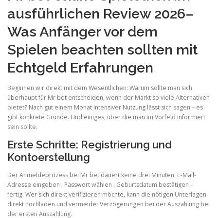
ausführlichen Review 2026–
Was Anfänger vor dem
Spielen beachten sollten mit
Echtgeld Erfahrungen
Beginnen wir direkt mit dem Wesentlichen: Warum sollte man sich
überhaupt für Mr bet entscheiden, wenn der Markt so viele Alternativen
bietet? Nach gut einem Monat intensiver Nutzung lässt sich sagen – es
gibt konkrete Gründe. Und einiges, über die man im Vorfeld informiert
sein sollte.
Erste Schritte: Registrierung und
Kontoerstellung
Der Anmeldeprozess bei Mr bet dauert keine drei Minuten. E-Mail-
Adresse eingeben , Passwort wählen , Geburtsdatum bestätigen –
fertig. Wer sich direkt verifizieren möchte, kann die nötigen Unterlagen
direkt hochladen und vermeidet Verzögerungen bei der Auszahlung bei
der ersten Auszahlung.