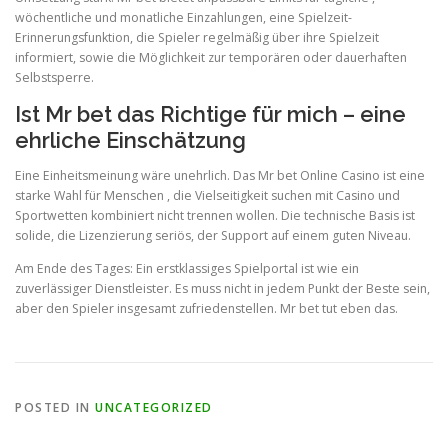
wöchentliche und monatliche Einzahlungen, eine Spielzeit-
Erinnerungsfunktion, die Spieler regelmäßig über ihre Spielzeit
informiert, sowie die Möglichkeit zur temporären oder dauerhaften
Selbstsperre.
Ist Mr bet das Richtige für mich – eine
ehrliche Einschätzung
Eine Einheitsmeinung wäre unehrlich. Das Mr bet Online Casino ist eine
starke Wahl für Menschen , die Vielseitigkeit suchen mit Casino und
Sportwetten kombiniert nicht trennen wollen. Die technische Basis ist
solide, die Lizenzierung seriös, der Support auf einem guten Niveau.
Am Ende des Tages: Ein erstklassiges Spielportal ist wie ein
zuverlässiger Dienstleister. Es muss nicht in jedem Punkt der Beste sein,
aber den Spieler insgesamt zufriedenstellen. Mr bet tut eben das.
POSTED IN
UNCATEGORIZED