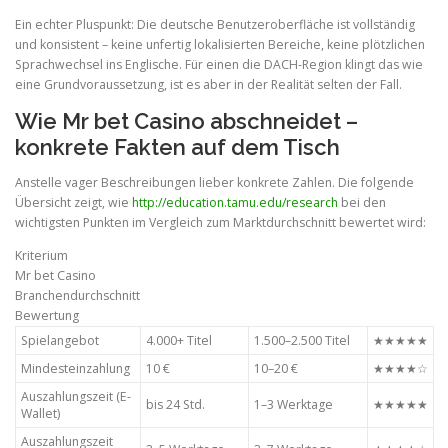
Ein echter Pluspunkt: Die deutsche Benutzeroberfläche ist vollständig
und konsistent – keine unfertig lokalisierten Bereiche, keine plötzlichen
Sprachwechsel ins Englische. Für einen die DACH-Region klingt das wie
eine Grundvoraussetzung, ist es aber in der Realität selten der Fall.
Wie Mr bet Casino abschneidet –
konkrete Fakten auf dem Tisch
Anstelle vager Beschreibungen lieber konkrete Zahlen. Die folgende
Übersicht zeigt, wie
http://education.tamu.edu/research
bei den
wichtigsten Punkten im Vergleich zum Marktdurchschnitt bewertet wird:
Kriterium
Mr bet Casino
Branchendurchschnitt
Bewertung
Spielangebot
4.000+ Titel
1.500–2.500 Titel
★★★★★
Mindesteinzahlung
10 €
10–20 €
★★★★☆
Auszahlungszeit (E-
bis 24 Std.
1–3 Werktage
★★★★★
Wallet)
Auszahlungszeit