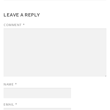
LEAVE A REPLY
COMMENT
*
NAME
*
EMAIL
*