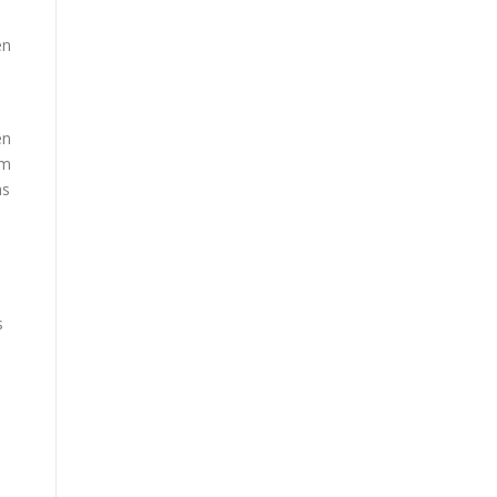
en
en
em
as
s