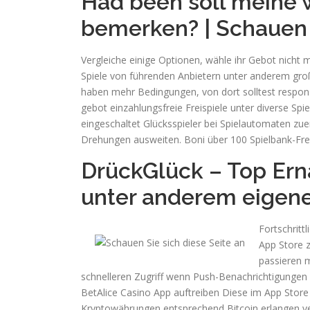
Had been soll meine w
bemerken? | Schauen S
Vergleiche einige Optionen, wähle ihr Gebot nicht
Spiele von führenden Anbietern unter anderem groß
haben mehr Bedingungen, von dort solltest respon
gebot einzahlungsfreie Freispiele unter diverse Spi
eingeschaltet Glücksspieler bei Spielautomaten zu
Drehungen ausweiten. Boni über 100 Spielbank-Frei
DrückGlück – Top Ern
unter anderem eigen
Fortschrittl
App Store 
passieren 
schnelleren Zugriff wenn Push-Benachrichtigungen
BetAlice Casino App auftreiben Diese im App Store
Kryptowährungen entsprechend Bitcoin erlangen v