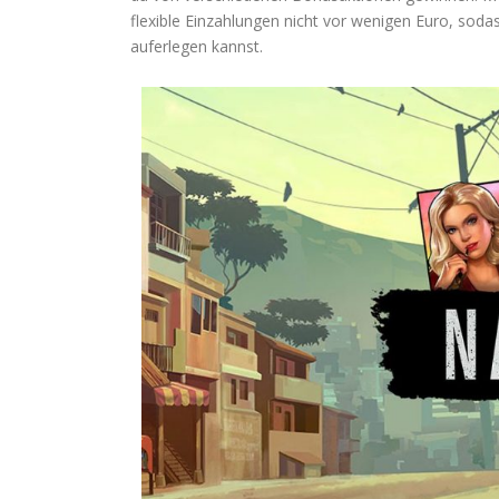
flexible Einzahlungen nicht vor wenigen Euro, sod
auferlegen kannst.