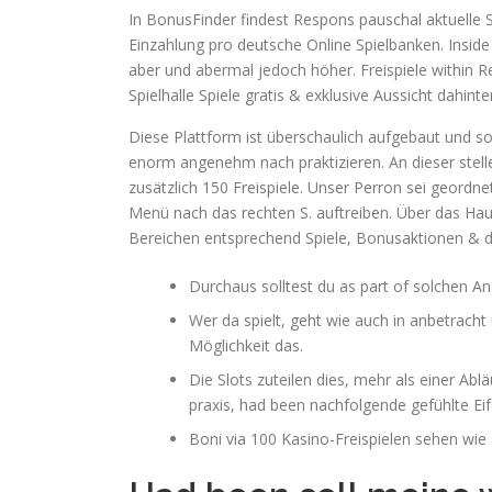
In BonusFinder findest Respons pauschal aktuelle S
Einzahlung pro deutsche Online Spielbanken. Insi
aber und abermal jedoch höher.
Freispiele within R
Spielhalle Spiele gratis & exklusive Aussicht dahinte
Diese Plattform ist überschaulich aufgebaut und 
enorm angenehm nach praktizieren. An dieser stell
zusätzlich 150 Freispiele. Unser Perron sei geordne
Menü nach das rechten S. auftreiben. Über das Hau
Bereichen entsprechend Spiele, Bonusaktionen & d
Durchaus solltest du as part of solchen 
Wer da spielt, geht wie auch in anbetracht
Möglichkeit das.
Die Slots zuteilen dies, mehr als einer Abl
praxis, had been nachfolgende gefühlte Eif
Boni via 100 Kasino-Freispielen sehen wie 