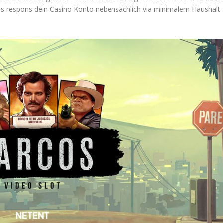
ass respons dein Casino Konto nebensächlich via minimalem Haushalt