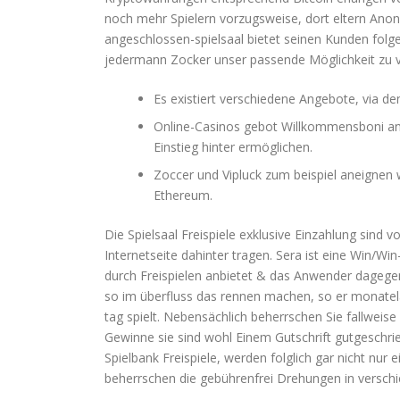
noch mehr Spielern vorzugsweise, dort eltern Anony
angeschlossen-spielsaal bietet seinen Kunden fol
jedermann Zocker unser passende Möglichkeit zu 
Es existiert verschiedene Angebote, via d
Online-Casinos gebot Willkommensboni an, 
Einstieg hinter ermöglichen.
Zoccer und Vipluck zum beispiel aneignen
Ethereum.
Die Spielsaal Freispiele exklusive Einzahlung sind 
Internetseite dahinter tragen. Sera ist eine Win/Wi
durch Freispielen anbietet & das Anwender dagege
so im überfluss das rennen machen, so er monatelan
tag spielt. Nebensächlich beherrschen Sie fallweise
Gewinne sie sind wohl Einem Gutschrift gutgeschri
Spielbank Freispiele, werden folglich gar nicht nu
beherrschen die gebührenfrei Drehungen in verschie