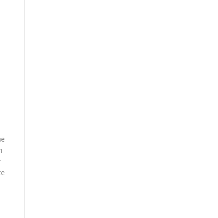
he
h
r
te