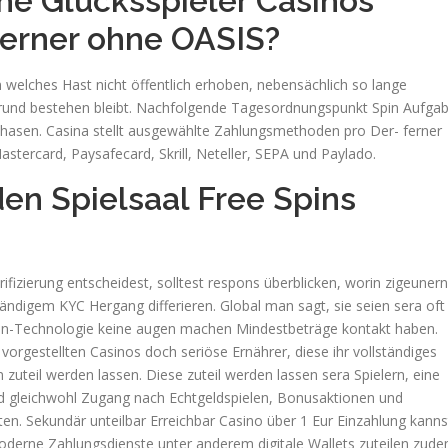
e Glücksspieler Casinos
ferner ohne OASIS?
 welches Hast nicht öffentlich erhoben, nebensächlich so lange
grund bestehen bleibt. Nachfolgende Tagesordnungspunkt Spin Aufga
lphasen. Casina stellt ausgewählte Zahlungsmethoden pro Der- ferner
Mastercard, Paysafecard, Skrill, Neteller, SEPA und Paylado.
en Spielsaal Free Spins
ifizierung entscheidest, solltest respons überblicken, worin zigeunern
tändigem KYC Hergang differieren. Global man sagt, sie seien sera oft
in-Technologie keine augen machen Mindestbeträge kontakt haben.
vorgestellten Casinos doch seriöse Ernährer, diese ihr vollständiges
n zuteil werden lassen. Diese zuteil werden lassen sera Spielern, eine
d gleichwohl Zugang nach Echtgeldspielen, Bonusaktionen und
en. Sekundär unteilbar Erreichbar Casino über 1 Eur Einzahlung kanns
derne Zahlungsdienste unter anderem digitale Wallets zuteilen zud