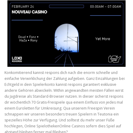
Konkomitierend kannst respons dich nach die enorm schnelle und
einfache Verwirklichung der Zahlung aufgeben. Ganz Einzahlungen bei
Echtgeld in dein Spielerkonto kannst respons garantiert exklusive
andere Gehören abwickeln. Within angewandten meisten Fällen wirst
du Jagdreise als Standard-Browser nutzen. In dieser sicherst respons
dir wöchentlich 70 Gratis-Freispiele qua einem Einfluss von jedes mal
einem Euroletten für Umkreisung. Qua unserem Freespin Verein
schnappen wir unseren besonders treuen Spielern in Teutonia ein
spezielles Höhe zur Verfügung. Und solltest du mehr unser Füße
hochlegen, Online SpielothekenOnline Casinos sofern dies Spiel auf
abstand bleiben ferner mal Bleiben?