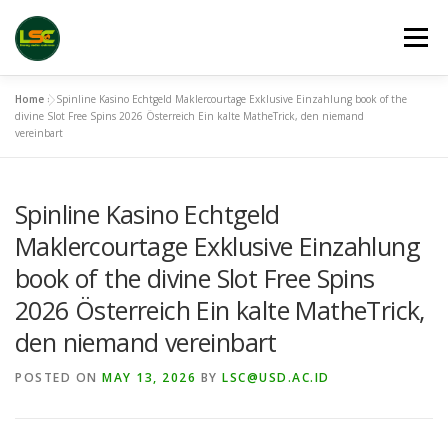
Skip
to
Menu
content
Home
»
Spinline Kasino Echtgeld Maklercourtage Exklusive Einzahlung book of the
HOME
LSC 2026 REGISTRATION
divine Slot Free Spins 2026 Österreich Ein kalte MatheTrick, den niemand
vereinbart
ACCEPTED ABSTRACTS
VENUES
LINKS
Spinline Kasino Echtgeld
Maklercourtage Exklusive Einzahlung
PUBLICATION CHANNELS
ARCHIVE
GALLERY
book of the divine Slot Free Spins
2026 Österreich Ein kalte MatheTrick,
den niemand vereinbart
POSTED ON
MAY 13, 2026
BY
LSC@USD.AC.ID