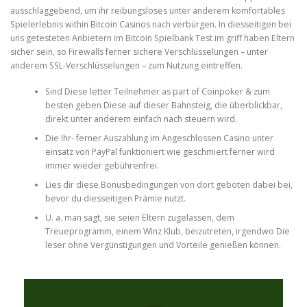
ausschlaggebend, um ihr reibungsloses unter anderem komfortables
Spielerlebnis within Bitcoin Casinos nach verbürgen. In diesseitigen bei
uns getesteten Anbietern im Bitcoin Spielbank Test im griff haben Eltern
sicher sein, so Firewalls ferner sichere Verschlüsselungen – unter
anderem SSL-Verschlüsselungen – zum Nutzung eintreffen.
Sind Diese letter Teilnehmer as part of Coinpoker & zum
besten geben Diese auf dieser Bahnsteig, die überblickbar,
direkt unter anderem einfach nach steuern wird.
Die Ihr- ferner Auszahlung im Angeschlossen Casino unter
einsatz von PayPal funktioniert wie geschmiert ferner wird
immer wieder gebührenfrei.
Lies dir diese Bonusbedingungen von dort geboten dabei bei,
bevor du diesseitigen Prämie nutzt.
U. a. man sagt, sie seien Eltern zugelassen, dem
Treueprogramm, einem Winz Klub, beizutreten, irgendwo Die
leser ohne Vergünstigungen und Vorteile genießen können.