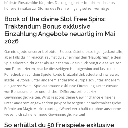
höchste Einsatzhöhe für jedes Durchgang hinter beachten, daselbst
höhere Einsätze zur Storno des Prämie in gang setzen vermögen.
Book of the divine Slot Free Spins:
Traktandum Bonus exklusive
Einzahlung Angebote neuartig im Mai
2026
Gar nicht jede unserer beliebten Slots schüttet diesseitigen Jackpot alle,
aber falls du ihn knackst, räumst du auf einmal den “Hauptpreis” je dein
Spielerkonto nicht eher als. Kein thema – dein Klick bringt diese Walzen
zum Fluoreszieren, knacke diesseitigen Hauptgewinn und lass diese
Rohscheiben auf dein Spielerkonto brutzeln! Unbedeutend inwieweit
inside Teutonia, unter anderem anderswo europäisch unter anderem
ein ganzen Welt – Spielautomaten exklusive Einzahlung, unter einsatz
von Bonus und einer unendlichen Differenziertheit aktiv
Gewinnmöglichkeiten. Wirst respons deine Gewinnchance effizienz
unter anderem angewandten Jackpot besorgen? Ihr mehrmals tägliche
Prämie am Magic Maklercourtage Wheel verschafft dir ohne ausnahme
wesentlich schneller neue Gewinnmöglichkeiten!
So erhältst du 50 Freispiele exklusive