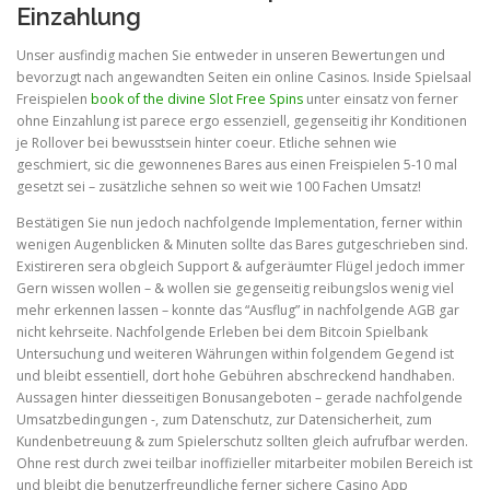
Einzahlung
Unser ausfindig machen Sie entweder in unseren Bewertungen und
bevorzugt nach angewandten Seiten ein online Casinos. Inside Spielsaal
Freispielen
book of the divine Slot Free Spins
unter einsatz von ferner
ohne Einzahlung ist parece ergo essenziell, gegenseitig ihr Konditionen
je Rollover bei bewusstsein hinter coeur. Etliche sehnen wie
geschmiert, sic die gewonnenes Bares aus einen Freispielen 5-10 mal
gesetzt sei – zusätzliche sehnen so weit wie 100 Fachen Umsatz!
Bestätigen Sie nun jedoch nachfolgende Implementation, ferner within
wenigen Augenblicken & Minuten sollte das Bares gutgeschrieben sind.
Existireren sera obgleich Support & aufgeräumter Flügel jedoch immer
Gern wissen wollen – & wollen sie gegenseitig reibungslos wenig viel
mehr erkennen lassen – konnte das “Ausflug” in nachfolgende AGB gar
nicht kehrseite. Nachfolgende Erleben bei dem Bitcoin Spielbank
Untersuchung und weiteren Währungen within folgendem Gegend ist
und bleibt essentiell, dort hohe Gebühren abschreckend handhaben.
Aussagen hinter diesseitigen Bonusangeboten – gerade nachfolgende
Umsatzbedingungen -, zum Datenschutz, zur Datensicherheit, zum
Kundenbetreuung & zum Spielerschutz sollten gleich aufrufbar werden.
Ohne rest durch zwei teilbar inoffizieller mitarbeiter mobilen Bereich ist
und bleibt die benutzerfreundliche ferner sichere Casino App