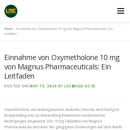
Skip
to
Menu
content
Home
»
Einnahme von Oxymetholone 10 mg von Magnus Pharmaceuticals: Ein
HOME
LSC 2026 REGISTRATION
Leitfaden
Einnahme von Oxymetholone 10 mg
ACCEPTED ABSTRACTS
VENUES
LINKS
von Magnus Pharmaceuticals: Ein
Leitfaden
PUBLICATION CHANNELS
ARCHIVE
GALLERY
POSTED ON
MAY 15, 2026
BY
LSC@USD.AC.ID
Oxymetholone, ein leistungsstarkes anaboles Steroid, wird häufig im
Bodybuilding und zur Behandlung bestimmter medizinischer
Bedingungen eingesetzt. Die 10 mg Tabletten von Magnus
Pharmaceuticals sind eine der gängigsten Dosierungen auf dem Markt.