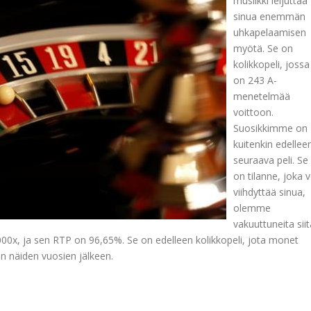
musiikki leijuttaa
sinua enemmän
uhkapelaamisen
myötä. Se on
kolikkopeli, jossa
on 243 A-
menetelmää
voittoon.
Suosikkimme on
kuitenkin edellee
seuraava peli. Se
on tilanne, joka v
viihdyttää sinua,
olemme
vakuuttuneita siit
00x, ja sen RTP on 96,65%. Se on edelleen kolikkopeli, jota monet
n näiden vuosien jälkeen.