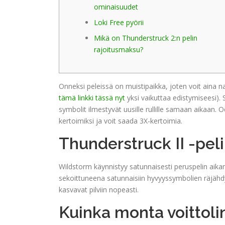
ominaisuudet
Loki Free pyörii
Mikä on Thunderstruck 2:n pelin
rajoitusmaksu?
Onneksi peleissä on muistipaikka, joten voit aina na
tämä linkki tässä nyt
yksi vaikuttaa edistymiseesi).
symbolit ilmestyvät uusille rullille samaan aikaan.
O
kertoimiksi ja voit saada 3X-kertoimia.
Thunderstruck II -pel
Wildstorm käynnistyy satunnaisesti peruspelin aikan
sekoittuneena satunnaisiin hyvyyssymbolien räjähdyks
kasvavat pilviin nopeasti.
Kuinka monta voittoli