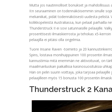
Mutta jos nautinnolliset bonukset ja mahdollisuus 
II:n seuraaminen on todennäköisemmin sinulle sopiv
mekaniikat, pidät todennäköisesti uudesta pelistä. 
kolikkopeleistä Australiassa, kun pelaat parhailla ne
Thunderstruck II ei sovi satunnaisille pelaajille. Val
prosenttisesti ilmaiskierrosta ja tehokas x5-kerroin 
pelaajilla ei pitäisi olla ongelmia.
Tuore Insane Raven -toiminto ja 20 kannustinkierros
Spins, loistava monihuippuinen 100 prosentin ilma
kannustimia mitä enemmän ne aktivoituvat, on tär
maailmanluokan paikallisia kasinosuosituksia uhkapeli
Hän on pelin suurin voittaja, joka tarjoaa pelaajil
pelaajilleen myös 15 bonusta 100 prosentin ilmaiski
Thunderstruck 2 Kan