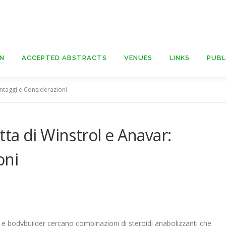
ON
ACCEPTED ABSTRACTS
VENUES
LINKS
PUBL
ntaggi e Considerazioni
ta di Winstrol e Anavar:
oni
 e bodybuilder cercano combinazioni di steroidi anabolizzanti che