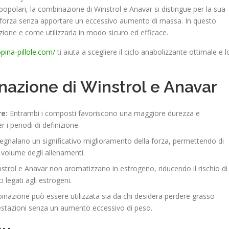
 popolari, la combinazione di Winstrol e Anavar si distingue per la sua
la forza senza apportare un eccessivo aumento di massa. In questo
ione e come utilizzarla in modo sicuro ed efficace.
pina-pillole.com/
ti aiuta a scegliere il ciclo anabolizzante ottimale e l
azione di Winstrol e Anavar
re:
Entrambi i composti favoriscono una maggiore durezza e
 i periodi di definizione.
segnalano un significativo miglioramento della forza, permettendo di
l volume degli allenamenti.
strol e Anavar non aromatizzano in estrogeno, riducendo il rischio di
ici legati agli estrogeni.
azione può essere utilizzata sia da chi desidera perdere grasso
estazioni senza un aumento eccessivo di peso.