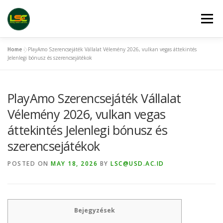
Skip
to
Menu
content
Home
»
PlayAmo Szerencsejáték Vállalat Vélemény 2026, vulkan vegas áttekintés
HOME
LSC 2026 REGISTRATION
Jelenlegi bónusz és szerencsejátékok
PlayAmo Szerencsejáték Vállalat
ACCEPTED ABSTRACTS
VENUES
LINKS
Vélemény 2026, vulkan vegas
áttekintés Jelenlegi bónusz és
PUBLICATION CHANNELS
ARCHIVE
GALLERY
szerencsejátékok
POSTED ON
MAY 18, 2026
BY
LSC@USD.AC.ID
Bejegyzések