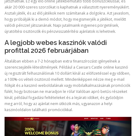
játszhatnak. Ez egy élő online játékbemutató több bónuszciklussal, és
akár 20 000-szeres szorzókat is kaphatnak a választott nyereményükért.
Asztali játék, és az élő játékok nem számítanak a dolgokra. Azt javaslom,
hogy próbálják ki a demó módot, hogy megismerjék a játékot, mielőtt
valódi pénzzel játszanának. Napi jutalmaink ingyenes pörgetések,
újratöltési ösztönzők és pénzvisszatérítési ajánlatok is lehetnek.
A legjobb webes kaszinók valódi
profittal 2026 februárjában
Általában ebben a 7-2 hónapban extra finanszírozást igényelnek a
szerencsejáték-létesítmények. Például a Caesars Castle online kaszinó
új regisztrált felhasználóinak 10 dollárt kínál az előfizetéssel egy időben,
a 100%-os vételi ösztönző mellett. Mindenképpen nézze meg e-mail
fiókját és a kaszinó weboldalának vagy mobilalkalmazásának promóciók
fülét, hogy biztosan ne maradjon le róla! Valóban apró betűs részeket
kínál, például fogadási feltételeket és a lejárati időket, és győződjön
meg arról, hogy az ajánlat nem ütközik más, ugyanazon a helyi
kaszinóoldalon található promóciókkal.