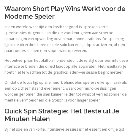
Waarom Short Play Wins Werkt voor de
Moderne Speler
In een wereld waar tijd een kostbaar goed is, spreken korte
speelsessies degenen aan die de voorkeur geven aan scherpe
uitbarstingen van opwinding boven marathonmarathons. De spanning
ligt in de directheid: een enkele spin kan een jackpot activeren, of een
paar rondes kunnen een stapel wins opleveren.
Het ontwerp van het platform ondersteunt deze stijl door een intuïtieve
interface te bieden die direct laadt op alle apparaten. Het resultaat? Je
hoeft niet te wachten tot de graphics laden—je sessie begint meteen.
Omdat de focus ligt op snelheid, behandelen spelers elke spin vaak als
een op zichzelf staand evenement, waardoor micro‑beslissingen
worden genomen die snel kunnen leiden tot winst of verlies zonder de
mentale vermoeidheid die typisch is voor langer spelen.
Quick Spin Strategie: Het Beste uit Je
Minuten Halen
Bij het spelen van korte, intensieve sessies is het essentieel om je tijd