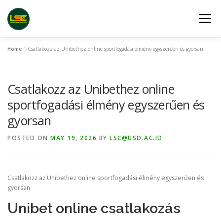
Skip
to
Menu
content
Home
»
Csatlakozz az Unibethez online sportfogadási élmény egyszerűen és gyorsan
HOME
LSC 2026 REGISTRATION
Csatlakozz az Unibethez online
ACCEPTED ABSTRACTS
VENUES
LINKS
sportfogadási élmény egyszerűen és
gyorsan
PUBLICATION CHANNELS
ARCHIVE
GALLERY
POSTED ON
MAY 19, 2026
BY
LSC@USD.AC.ID
Csatlakozz az Unibethez online sportfogadási élmény egyszerűen és
gyorsan
Unibet online csatlakozás