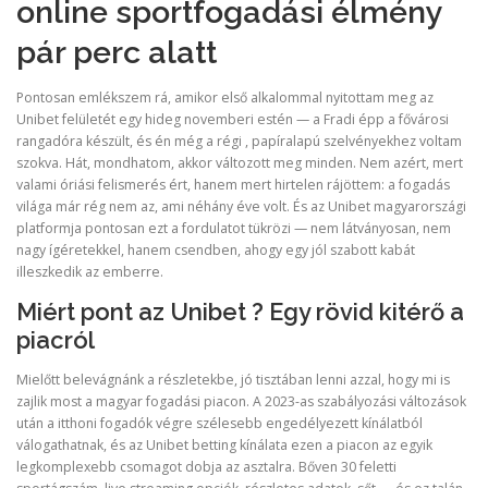
online sportfogadási élmény
pár perc alatt
Pontosan emlékszem rá, amikor első alkalommal nyitottam meg az
Unibet felületét egy hideg novemberi estén — a Fradi épp a fővárosi
rangadóra készült, és én még a régi , papíralapú szelvényekhez voltam
szokva. Hát, mondhatom, akkor változott meg minden. Nem azért, mert
valami óriási felismerés ért, hanem mert hirtelen rájöttem: a fogadás
világa már rég nem az, ami néhány éve volt. És az Unibet magyarországi
platformja pontosan ezt a fordulatot tükrözi — nem látványosan, nem
nagy ígéretekkel, hanem csendben, ahogy egy jól szabott kabát
illeszkedik az emberre.
Miért pont az Unibet ? Egy rövid kitérő a
piacról
Mielőtt belevágnánk a részletekbe, jó tisztában lenni azzal, hogy mi is
zajlik most a magyar fogadási piacon. A 2023-as szabályozási változások
után a itthoni fogadók végre szélesebb engedélyezett kínálatból
válogathatnak, és az Unibet betting kínálata ezen a piacon az egyik
legkomplexebb csomagot dobja az asztalra. Bőven 30 feletti