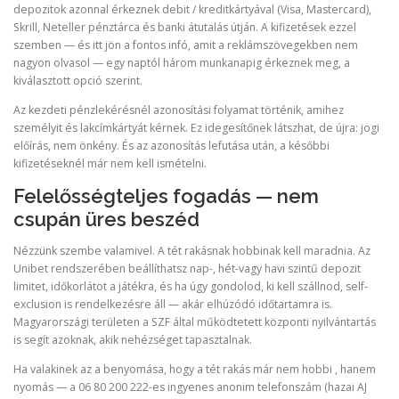
depozitok azonnal érkeznek debit / kreditkártyával (Visa, Mastercard),
Skrill, Neteller pénztárca és banki átutalás útján. A kifizetések ezzel
szemben — és itt jön a fontos infó, amit a reklámszövegekben nem
nagyon olvasol — egy naptól három munkanapig érkeznek meg, a
kiválasztott opció szerint.
Az kezdeti pénzlekérésnél azonosítási folyamat történik, amihez
személyit és lakcímkártyát kérnek. Ez idegesítőnek látszhat, de újra: jogi
előírás, nem önkény. És az azonosítás lefutása után, a későbbi
kifizetéseknél már nem kell ismételni.
Felelősségteljes fogadás — nem
csupán üres beszéd
Nézzünk szembe valamivel. A tét rakásnak hobbinak kell maradnia. Az
Unibet rendszerében beállíthatsz nap-, hét-vagy havi szintű depozit
limitet, időkorlátot a játékra, és ha úgy gondolod, ki kell szállnod, self-
exclusion is rendelkezésre áll — akár elhúzódó időtartamra is.
Magyarországi területen a SZF által működtetett központi nyilvántartás
is segít azoknak, akik nehézséget tapasztalnak.
Ha valakinek az a benyomása, hogy a tét rakás már nem hobbi , hanem
nyomás — a 06 80 200 222-es ingyenes anonim telefonszám (hazai AJ