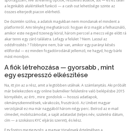
sportágszám, live streaming opciók, részletes adatok, sőt — és ez talán
a leginkább alulértékelt funkció — a cash out lehetősége szinte az
összes elterjedt piacon elérhető.
De őszintén szólva, a adatok magukban nem mondanak el mindent a
platformról. Ami tényleg meghatározó: hogyan érzi magát a felhasználó,
amikor este negyed tizenegy körül, három perccel a meccs vége előtt rá
akar tenni egy záró találatra. Lefagy a felület ? Nem. Lassul az
oddsfrissítés ? Többnyire nem, bár van, amikor egy parányi késés
előfordul — ez minden fogadóirodánál jellemző, ne hagyd, hogy bárki
mást mondjon.
A fiók létrehozása — gyorsabb , mint
egy eszpresszó elkészítése
Na, itt jön az a rész, amit a legtöbben utálnak. A számlanyitás. Aki próbált
már belekezdeni egy online bukméker felületére való belépésbe 2015
környékén, az érti , mire gondolok — hosszú adatlapok,
okmányszkennelések, várakozás, frusztráció. Az Unibet magyar
verziójánál ez ma már nagyjából három-négy perc. Beírod az e-mail
címedet, mobilszámodat, a saját adataidat (teljes név, születési dátum,
cím — a szokásos KYC eljárás szerint), és kész.
Egy fontos megjegyzés: a magyar törvények értelmében a