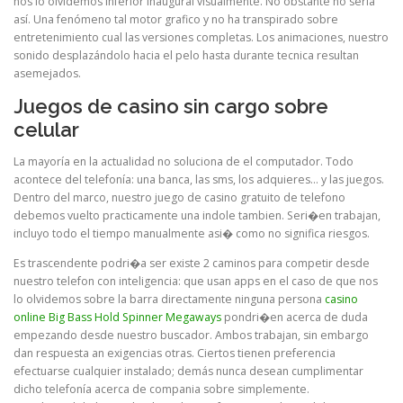
nos lo olvidemos inferior inaugural visualmente. No obstante no serí­a
así. Una fenómeno tal motor grafico y no ha transpirado sobre
entretenimiento cual las versiones completas. Los animaciones, nuestro
sonido desplazándolo hacia el pelo hasta durante tecnica resultan
asemejados.
Juegos de casino sin cargo sobre
celular
La mayorí­a en la actualidad no soluciona de el computador. Todo
acontece del telefonía: una banca, las sms, los adquieres… y las juegos.
Dentro del marco, nuestro juego de casino gratuito de telefono
debemos vuelto practicamente una indole tambien. Seri�en trabajan,
incluyo todo el tiempo manualmente asi� como no significa riesgos.
Es trascendente podri�a ser existe 2 caminos para competir desde
nuestro telefon con inteligencia: que usan apps en el caso de que nos
lo olvidemos sobre la barra directamente ninguna persona
casino
online Big Bass Hold Spinner Megaways
pondri�en acerca de duda
empezando desde nuestro buscador. Ambos trabajan, sin embargo
dan respuesta an exigencias otras. Ciertos tienen preferencia
efectuarse cualquier instalado; demás nunca desean cumplimentar
dicho telefonía acerca de compania sobre simplemente.