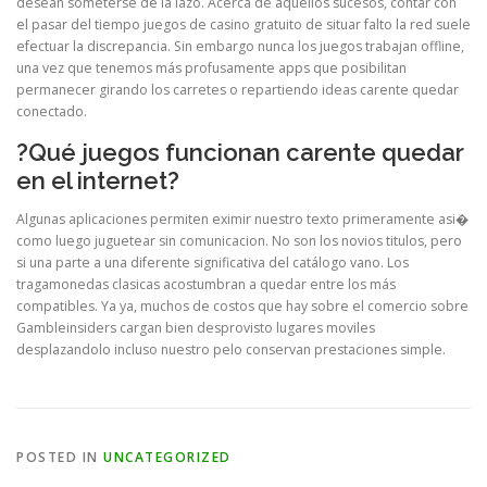
desean someterse de la lazo. Acerca de aquellos sucesos, contar con
el pasar del tiempo juegos de casino gratuito de situar falto la red suele
efectuar la discrepancia. Sin embargo nunca los juegos trabajan offline,
una vez que tenemos más profusamente apps que posibilitan
permanecer girando los carretes o repartiendo ideas carente quedar
conectado.
?Qué juegos funcionan carente quedar
en el internet?
Algunas aplicaciones permiten eximir nuestro texto primeramente asi�
como luego juguetear sin comunicacion. No son los novios titulos, pero
si una parte a una diferente significativa del catálogo vano. Los
tragamonedas clasicas acostumbran a quedar entre los más
compatibles. Ya ya, muchos de costos que hay sobre el comercio sobre
Gambleinsiders cargan bien desprovisto lugares moviles
desplazandolo incluso nuestro pelo conservan prestaciones simple.
POSTED IN
UNCATEGORIZED