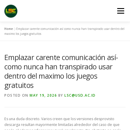
Skip
to
Menu
content
Home
»
Emplazar carente comunicación así­ como nunca han transpirado usar dentro del
HOME
LSC 2026 REGISTRATION
maximo los juegos gratuitos
Emplazar carente comunicación así­
ACCEPTED ABSTRACTS
VENUES
LINKS
como nunca han transpirado usar
dentro del maximo los juegos
PUBLICATION CHANNELS
ARCHIVE
GALLERY
gratuitos
POSTED ON
MAY 19, 2026
BY
LSC@USD.AC.ID
Es una duda discreto. Varios creen que los versiones desprovisto
descarga resultan mayormente limitadas alrededor del caso de que