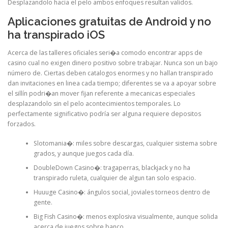
Desplazandolo hacia el pelo ambos enfoques resultan validos.
Aplicaciones gratuitas de Android y no
ha transpirado iOS
Acerca de las talleres oficiales seri�a comodo encontrar apps de
casino cual no exigen dinero positivo sobre trabajar. Nunca son un bajo
número de. Ciertas deben catalogos enormes y no hallan transpirado
dan invitaciones en linea cada tiempo; diferentes se va a apoyar sobre
el sillí­n podri�an mover fijan referente a mecanicas especiales
desplazandolo sin el pelo acontecimientos temporales. Lo
perfectamente significativo podrí­a ser alguna requiere depositos
forzados.
Slotomania�: miles sobre descargas, cualquier sistema sobre
grados, y aunque juegos cada día.
DoubleDown Casino�: tragaperras, blackjack y no ha
transpirado ruleta, cualquier de algun tan solo espacio.
Huuuge Casino�: ángulos social, joviales torneos dentro de
gente.
Big Fish Casino�: menos explosiva visualmente, aunque solida
acerca de juegos sobre banco.