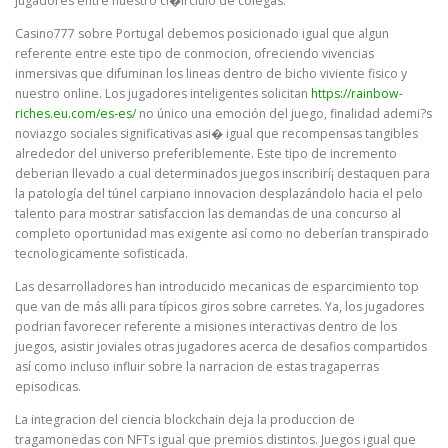
jugadores entre nuestro ci�irciulo de colegas.
Casino777 sobre Portugal debemos posicionado igual que algun
referente entre este tipo de conmocion, ofreciendo vivencias
inmersivas que difuminan los lineas dentro de bicho viviente fisico y
nuestro online. Los jugadores inteligentes solicitan
https://rainbow-
riches.eu.com/es-es/
no único una emoción del juego, finalidad ademi?s
noviazgo sociales significativas asi� igual que recompensas tangibles
alrededor del universo preferiblemente. Este tipo de incremento
deberian llevado a cual determinados juegos inscribirí¡ destaquen para
la patologí­a del túnel carpiano innovacion desplazándolo hacia el pelo
talento para mostrar satisfaccion las demandas de una concurso al
completo oportunidad mas exigente así­ como no deberían transpirado
tecnologicamente sofisticada.
Las desarrolladores han introducido mecanicas de esparcimiento top
que van de más alli para tí­picos giros sobre carretes. Ya, los jugadores
podrian favorecer referente a misiones interactivas dentro de los
juegos, asistir joviales otras jugadores acerca de desafios compartidos
así­ como incluso influir sobre la narracion de estas tragaperras
episodicas.
La integracion del ciencia blockchain deja la produccion de
tragamonedas con NFTs igual que premios distintos. Juegos igual que