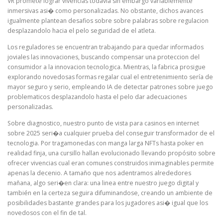
VR promete lograr vivencias todavia sin embargo variablemente
inmersivas asi� como personalizadas. No obstante, dichos avances
igualmente plantean desafios sobre sobre palabras sobre regulacion
desplazandolo hacia el pelo seguridad de el atleta.
Los reguladores se encuentran trabajando para quedar informados
joviales las innovaciones, buscando compensar una proteccion del
consumidor a la innovacion tecnologica. Mientras, la fabrica prosigue
explorando novedosas formas regalar cual el entretenimiento serí­a de
mayor seguro y serio, empleando IA de detectar patrones sobre juego
problematicos desplazandolo hasta el pelo dar adecuaciones
personalizadas.
Sobre diagnostico, nuestro punto de vista para casinos en internet
sobre 2025 seri�a cualquier prueba del conseguir transformador de el
tecnologia. Por tragamonedas con manga larga NFTs hasta poker en
realidad finja, una cursillo hallan evolucionado llevando propósito sobre
ofrecer vivencias cual eran comunes construidos inimaginables permite
apenas la decenio. A tamaño que nos adentramos alrededores
mañana, algo seri�en clara: una linea entre nuestro juego digital y
también en la certeza seguira difuminandose, creando un ambiente de
posibilidades bastante grandes para los jugadores asi� igual que los
novedosos con el fin de tal.