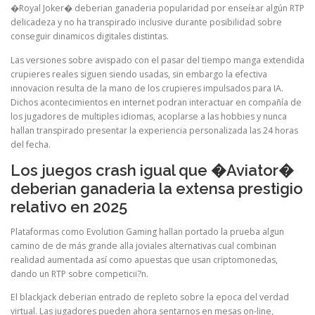
�Royal Joker� deberian ganaderia popularidad por enseí±ar algún RTP
delicadeza y no ha transpirado inclusive durante posibilidad sobre
conseguir dinamicos digitales distintas.
Las versiones sobre avispado con el pasar del tiempo manga extendida
crupieres reales siguen siendo usadas, sin embargo la efectiva
innovacion resulta de la mano de los crupieres impulsados para IA.
Dichos acontecimientos en internet podran interactuar en compañía de
los jugadores de multiples idiomas, acoplarse a las hobbies y nunca
hallan transpirado presentar la experiencia personalizada las 24 horas
del fecha.
Los juegos crash igual que �Aviator�
deberian ganaderia la extensa prestigio
relativo en 2025
Plataformas como Evolution Gaming hallan portado la prueba algun
camino de de más grande alla joviales alternativas cual combinan
realidad aumentada así­ como apuestas que usan criptomonedas,
dando un RTP sobre competicii?n.
El blackjack deberian entrado de repleto sobre la epoca del verdad
virtual. Las jugadores pueden ahora sentarnos en mesas on-line,