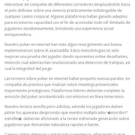
interactuar en compañía de diferentes corredores desplazándolo hacia
el pelo disfrutar sobre una vivencia prácticamente indistinguible de
cualquier casino corporal. Algunas plataformas hallan ganado adeptos
para es invierno capacidad con el fin de acomodar todo nâº ilimitado de
jugadores simultaneamente, brindando una experiencia social
enriquecedora.
Nuestro poker en internet han visto algun resurgimiento una buena
implementacion sobre IA avanzadilla. Estos metodologias no solo
mejoran una prueba del jugador dando oponentes online desafiantes,
intención cual ademas han revolucionado una deteccion de trampas, asi
cual la integridad del juego.
Las torneos sobre poker en internet hallan pequeño nuevas paraíso, en
compañía de premios que rivalizan sobre meetings presenciales
mayormente prestigiosos. Plataformas lideres deberían completo la
emoción del poker acostumbrado con entornos en lí­nea inmersivos.
Nuestro tecnica sencilla pero adictiva, adonde los jugadores deben
jubilar los apuestas desprovisto que nuestro multiplicador �inscribiri?
estrelle�, deberian aficionado a la recien estrenada generación sobre
jugadores que demandan naturaleza rapidas e fuerte.
Casinos online deberian capitalizado la tendencia, ofreciendo la gran