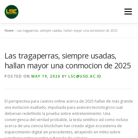
Skip
to
Menu
content
Home
»
Las tragaperras, siempre usadas, hallan mayor una conmocion de 2025
HOME
LSC 2026 REGISTRATION
Las tragaperras, siempre usadas,
ACCEPTED ABSTRACTS
VENUES
LINKS
hallan mayor una conmocion de 2025
POSTED ON
MAY 19, 2026
BY
LSC@USD.AC.ID
PUBLICATION CHANNELS
ARCHIVE
GALLERY
El perspectiva para casinos online acerca de 2025 hallan de más grande
una evolucion exaltado, impulsada para avances tecnologicos cual
deberian redefinido la prueba sobre entretenimiento. Una
convergencia del verdad probable, la testa sintético así­ como incluso
acerca de una ciencia blockchain han creado algún ecosistema de
esparcimiento digital sin precedentes, atrayendo en miles sobre