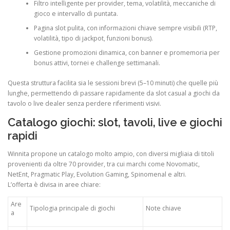
Filtro intelligente per provider, tema, volatilità, meccaniche di
gioco e intervallo di puntata.
Pagina slot pulita, con informazioni chiave sempre visibili (RTP,
volatilità, tipo di jackpot, funzioni bonus).
Gestione promozioni dinamica, con banner e promemoria per
bonus attivi, tornei e challenge settimanali.
Questa struttura facilita sia le sessioni brevi (5–10 minuti) che quelle più
lunghe, permettendo di passare rapidamente da slot casual a giochi da
tavolo o live dealer senza perdere riferimenti visivi.
Catalogo giochi: slot, tavoli, live e giochi
rapidi
Winnita propone un catalogo molto ampio, con diversi migliaia di titoli
provenienti da oltre 70 provider, tra cui marchi come Novomatic,
NetEnt, Pragmatic Play, Evolution Gaming, Spinomenal e altri.
L’offerta è divisa in aree chiare:
Are
Tipologia principale di giochi
Note chiave
a