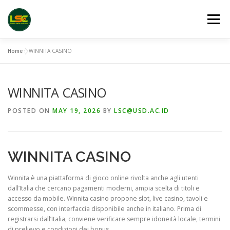
Skip
to
Menu
content
Home
»
WINNITA CASINO
HOME
LSC 2026 REGISTRATION
WINNITA CASINO
ACCEPTED ABSTRACTS
VENUES
LINKS
POSTED ON
MAY 19, 2026
BY
LSC@USD.AC.ID
PUBLICATION CHANNELS
ARCHIVE
GALLERY
WINNITA CASINO
Winnita è una piattaforma di gioco online rivolta anche agli utenti
dall’Italia che cercano pagamenti moderni, ampia scelta di titoli e
accesso da mobile. Winnita casino propone slot, live casino, tavoli e
scommesse, con interfaccia disponibile anche in italiano. Prima di
registrarsi dall’Italia, conviene verificare sempre idoneità locale, termini
di prelievo e condizioni dei bonus.