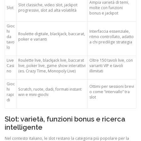
Ampia varietà di temi,
Slot classiche, video slot, jackpot
Slot
molte con funzioni
progressivi, slot ad alta volatilità
bonus e jackpot
Gioc
hi
Interfaccia essenziale,
Roulette digitale, blackjack, baccarat,
da
ritmo controllato, adatto
poker e varianti
tavo
a chi predilige strategia
lo
Live
Roulette live, blackjack live, baccarat
Oltre 150 tavoli live, con
Casi
live, poker live, game show interattivi
varianti VIP e tavoli
no
(es. Crazy Time, Monopoly Live)
illimitati
Gioc
Ottimi per sessioni brevi
hi
Scratch, ruote, dadi, formati instant
o come “intervallo” tra
rapi
win e mini‑giochi
slot
di
Slot: varietà, funzioni bonus e ricerca
intelligente
Nel contesto italiano, le slot restano la categoria più popolare per la