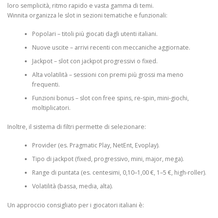
loro semplicità, ritmo rapido e vasta gamma di temi.
Winnita organizza le slot in sezioni tematiche e funzionali:
Popolari – titoli più giocati dagli utenti italiani.
Nuove uscite – arrivi recenti con meccaniche aggiornate.
Jackpot – slot con jackpot progressivi o fixed.
Alta volatilità – sessioni con premi più grossi ma meno
frequenti.
Funzioni bonus – slot con free spins, re‑spin, mini‑giochi,
moltiplicatori.
Inoltre, il sistema di filtri permette di selezionare:
Provider (es. Pragmatic Play, NetEnt, Evoplay).
Tipo di jackpot (fixed, progressivo, mini, major, mega).
Range di puntata (es. centesimi, 0,10–1,00 €, 1–5 €, high‑roller).
Volatilità (bassa, media, alta).
Un approccio consigliato per i giocatori italiani è: