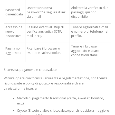
Usare “Recupera
Abilitare la verifica in due
Password
password” e seguire il link
passaggi quando
dimenticata
via e‑mail.
disponibile.
Accesso da
Seguire eventuali step di
Tenere aggiornati e‑mail
nuovo
verifica aggiuntiva (OTP,
e numero di telefono nel
dispositivo
mail, ecc.).
profilo.
Tenere il browser
Pagina non
Ricaricare il browser o
aggiornato e usare
aggiornata
svuotare cache/cookie.
connessioni stabili.
Sicurezza, pagamenti e criptovalute
Winnita opera con focus su sicurezza e regolamentazione, con licenze
riconosciute e policy di giocatore responsabile chiare.
La piattaforma integra:
Metodi di pagamento tradizionali (carte, e‑wallet, bonifico,
ecc.).
Crypto (Bitcoin e altre criptovalute) per chi desidera maggiore