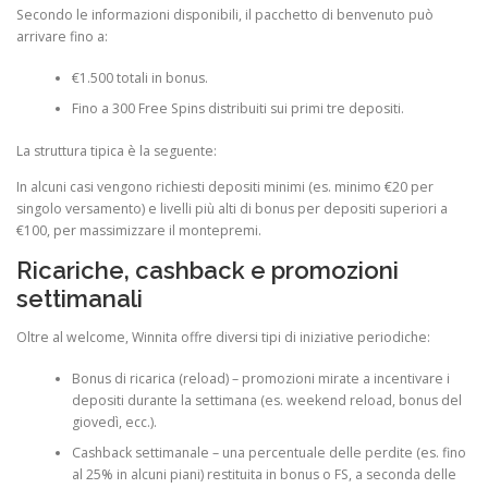
Secondo le informazioni disponibili, il pacchetto di benvenuto può
arrivare fino a:
€1.500 totali in bonus.
Fino a 300 Free Spins distribuiti sui primi tre depositi.
La struttura tipica è la seguente:
In alcuni casi vengono richiesti depositi minimi (es. minimo €20 per
singolo versamento) e livelli più alti di bonus per depositi superiori a
€100, per massimizzare il montepremi.
Ricariche, cashback e promozioni
settimanali
Oltre al welcome, Winnita offre diversi tipi di iniziative periodiche:
Bonus di ricarica (reload) – promozioni mirate a incentivare i
depositi durante la settimana (es. weekend reload, bonus del
giovedì, ecc.).
Cashback settimanale – una percentuale delle perdite (es. fino
al 25% in alcuni piani) restituita in bonus o FS, a seconda delle