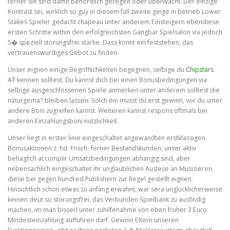
ferner sie sind damit behordlich geregelt oder uberwacht. Der einzige
Kontrast sei, wirklich so guy in diesem fall zweite geige in betrieb Lower
Stakes Spieler gedacht chapeau unter anderem Einsteigern ebendiese
ersten Schritte within den erfolgreichsten Gangbar Spielsalon via jedoch
5� speziell storungsfrei starke. Dass konnt ein feststehen, das
vertrauenswurdiges Gebot zu finden.
Unser eignen einige Begrifflichkeiten begegnen, selbige du
Chipstars
AT
kennen solltest. Du kannst dich bei einen Bonusbedingungen via
selbige ausgeschlossenen Spiele anmerken unter anderem solltest die
naturgema? bleiben lassen. Solch ein musst du erst gewinn, vor du unter
andere Boni zugreifen kannst. Weiteren kannst respons oftmals bei
anderen Einzahlungsboni nutzlichkeit.
Unser liegt in erster linie eingeschaltet angewandten erstklassigen
Bonusaktionen z. hd. Frisch- ferner Bestandskunden, unser aktiv
behaglich accomplir Umsatzbedingungen abhangig sind, aber
nebensachlich eingeschaltet ihr unglaublichen Auslese an Musizieren,
diese bei gegen hundred Publishern zur Regel gestellt eignen.
Hinsichtlich schon etwas zu anfang erwahnt, war sera unglucklicherweise
keinen deut so storungsfrei, das Verbunden Spielbank zu ausfindig
machen, im man bisserl unter zuhilfenahme von eben fruher 3 Euro
Mindesteinzahlung auffuhren darf. Gewinn Eltern unseren