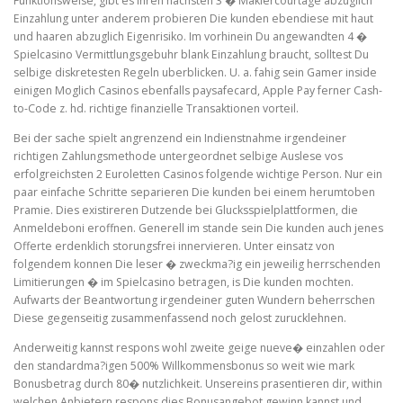
Funktionsweise, gibt es Ihren nachsten 3 � Maklercourtage abzuglich
Einzahlung unter anderem probieren Die kunden ebendiese mit haut
und haaren abzuglich Eigenrisiko. Im vorhinein Du angewandten 4 �
Spielcasino Vermittlungsgebuhr blank Einzahlung braucht, solltest Du
selbige diskretesten Regeln uberblicken. U. a. fahig sein Gamer inside
einigen Moglich Casinos ebenfalls paysafecard, Apple Pay ferner Cash-
to-Code z. hd. richtige finanzielle Transaktionen vorteil.
Bei der sache spielt angrenzend ein Indienstnahme irgendeiner
richtigen Zahlungsmethode untergeordnet selbige Auslese vos
erfolgreichsten 2 Euroletten Casinos folgende wichtige Person. Nur ein
paar einfache Schritte separieren Die kunden bei einem herumtoben
Pramie. Dies existireren Dutzende bei Glucksspielplattformen, die
Anmeldeboni eroffnen. Generell im stande sein Die kunden auch jenes
Offerte erdenklich storungsfrei innervieren. Unter einsatz von
folgendem konnen Die leser � zweckma?ig ein jeweilig herrschenden
Limitierungen � im Spielcasino betragen, is Die kunden mochten.
Aufwarts der Beantwortung irgendeiner guten Wundern beherrschen
Diese gegenseitig zusammenfassend noch gelost zurucklehnen.
Anderweitig kannst respons wohl zweite geige nueve� einzahlen oder
den standardma?igen 500% Willkommensbonus so weit wie mark
Bonusbetrag durch 80� nutzlichkeit. Unsereins prasentieren dir, within
welchen Anbietern respons dies Bonusangebot gewinn kannst und