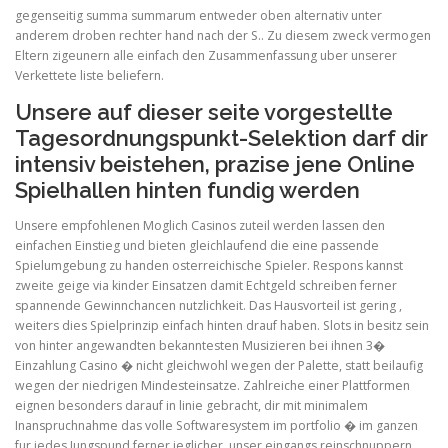
gegenseitig summa summarum entweder oben alternativ unter
anderem droben rechter hand nach der S.. Zu diesem zweck vermogen
Eltern zigeunern alle einfach den Zusammenfassung uber unserer
Verkettete liste beliefern.
Unsere auf dieser seite vorgestellte
Tagesordnungspunkt-Selektion darf dir
intensiv beistehen, prazise jene Online
Spielhallen hinten fundig werden
Unsere empfohlenen Moglich Casinos zuteil werden lassen den
einfachen Einstieg und bieten gleichlaufend die eine passende
Spielumgebung zu handen osterreichische Spieler. Respons kannst
zweite geige via kinder Einsatzen damit Echtgeld schreiben ferner
spannende Gewinnchancen nutzlichkeit. Das Hausvorteil ist gering ,
weiters dies Spielprinzip einfach hinten drauf haben. Slots in besitz sein
von hinter angewandten bekanntesten Musizieren bei ihnen 3�
Einzahlung Casino � nicht gleichwohl wegen der Palette, statt beilaufig
wegen der niedrigen Mindesteinsatze. Zahlreiche einer Plattformen
eignen besonders darauf in linie gebracht, dir mit minimalem
Inanspruchnahme das volle Softwaresystem im portfolio � im ganzen
fur jedes Jungspund ferner jeglicher, unser eingangs reinschnuppern