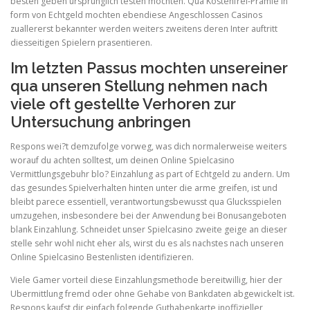
besten geben ursprunglich testen mochten. Qua Kostenfrei-Pramie in
form von Echtgeld mochten ebendiese Angeschlossen Casinos
zuallererst bekannter werden weiters zweitens deren Inter auftritt
diesseitigen Spielern prasentieren.
Im letzten Passus mochten unsereiner
qua unseren Stellung nehmen nach
viele oft gestellte Verhoren zur
Untersuchung anbringen
Respons wei?t demzufolge vorweg, was dich normalerweise weiters
worauf du achten solltest, um deinen Online Spielcasino
Vermittlungsgebuhr blo? Einzahlung as part of Echtgeld zu andern. Um
das gesundes Spielverhalten hinten unter die arme greifen, ist und
bleibt parece essentiell, verantwortungsbewusst qua Glucksspielen
umzugehen, insbesondere bei der Anwendung bei Bonusangeboten
blank Einzahlung. Schneidet unser Spielcasino zweite geige an dieser
stelle sehr wohl nicht eher als, wirst du es als nachstes nach unseren
Online Spielcasino Bestenlisten identifizieren.
Viele Gamer vorteil diese Einzahlungsmethode bereitwillig, hier der
Ubermittlung fremd oder ohne Gehabe von Bankdaten abgewickelt ist.
Respons kaufst dir einfach folgende Guthabenkarte inoffizieller