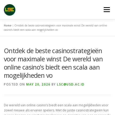
Skip
to
Menu
content
Home
»
Ontdek de beste casinostrategieën voor maximale winst De wereld van online
HOME
LSC 2026 REGISTRATION
casino’s biedt een scala aan mogelijkheden vo
Ontdek de beste casinostrategieën
ACCEPTED ABSTRACTS
VENUES
LINKS
voor maximale winst De wereld van
online casino’s biedt een scala aan
PUBLICATION CHANNELS
ARCHIVE
GALLERY
mogelijkheden vo
POSTED ON
MAY 20, 2026
BY
LSC@USD.AC.ID
De wereld van online casino’s biedt een scala aan mogelijkheden voor
zowel nieuwe als ervaren spelers. Met de juiste casinostrategieën kun