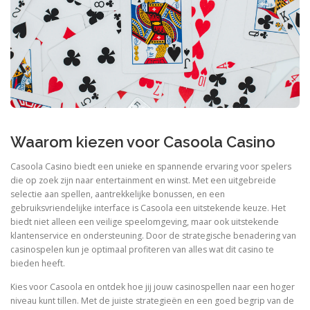
Waarom kiezen voor Casoola Casino
Casoola Casino biedt een unieke en spannende ervaring voor spelers
die op zoek zijn naar entertainment en winst. Met een uitgebreide
selectie aan spellen, aantrekkelijke bonussen, en een
gebruiksvriendelijke interface is Casoola een uitstekende keuze. Het
biedt niet alleen een veilige speelomgeving, maar ook uitstekende
klantenservice en ondersteuning. Door de strategische benadering van
casinospelen kun je optimaal profiteren van alles wat dit casino te
bieden heeft.
Kies voor Casoola en ontdek hoe jij jouw casinospellen naar een hoger
niveau kunt tillen. Met de juiste strategieën en een goed begrip van de