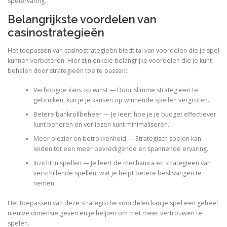
spelervaring.
Belangrijkste voordelen van
casinostrategieën
Het toepassen van casinostrategieën biedt tal van voordelen die je spel
kunnen verbeteren. Hier zijn enkele belangrijke voordelen die je kunt
behalen door strategieën toe te passen:
Verhoogde kans op winst — Door slimme strategieën te
gebruiken, kun je je kansen op winnende spellen vergroten.
Betere bankrollbeheer — Je leert hoe je je budget effectiever
kunt beheren en verliezen kunt minimaliseren.
Meer plezier en betrokkenheid — Strategisch spelen kan
leiden tot een meer bevredigende en spannende ervaring.
Inzicht in spellen — Je leert de mechanica en strategieën van
verschillende spellen, wat je helpt betere beslissingen te
nemen.
Het toepassen van deze strategische voordelen kan je spel een geheel
nieuwe dimensie geven en je helpen om met meer vertrouwen te
spelen.