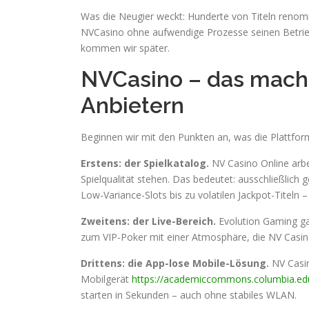
Was die Neugier weckt: Hunderte von Titeln renom
NVCasino ohne aufwendige Prozesse seinen Betrie
kommen wir später.
NVCasino – das mach
Anbietern
Beginnen wir mit den Punkten an, was die Plattform
Erstens: der Spielkatalog.
NV Casino Online arbe
Spielqualität stehen. Das bedeutet: ausschließlich
Low-Variance-Slots bis zu volatilen Jackpot-Titeln 
Zweitens: der Live-Bereich.
Evolution Gaming ga
zum VIP-Poker mit einer Atmosphäre, die NV Casino
Drittens: die App-lose Mobile-Lösung.
NV Casin
Mobilgerät
https://academiccommons.columbia.edu
starten in Sekunden – auch ohne stabiles WLAN.