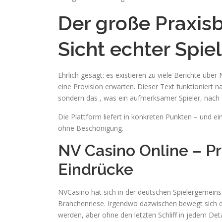
Der große Praxis
Sicht echter Spie
Ehrlich gesagt: es existieren zu viele Berichte übe
eine Provision erwarten. Dieser Text funktioniert 
sondern das , was ein aufmerksamer Spieler, nach
Die Plattform liefert in konkreten Punkten – und ein
ohne Beschönigung.
NV Casino Online – Pr
Eindrücke
NVCasino hat sich in der deutschen Spielergemein
Branchenriese. Irgendwo dazwischen bewegt sich d
werden, aber ohne den letzten Schliff in jedem Deta