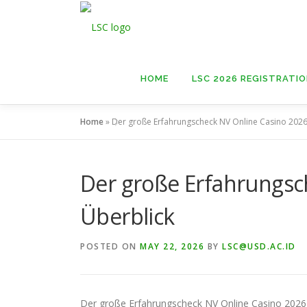
Skip
to
content
HOME
LSC 2026 REGISTRATI
Home
»
Der große Erfahrungscheck NV Online Casino 2026
Der große Erfahrungsc
Überblick
POSTED ON
MAY 22, 2026
BY
LSC@USD.AC.ID
Der große Erfahrungscheck NV Online Casino 2026 