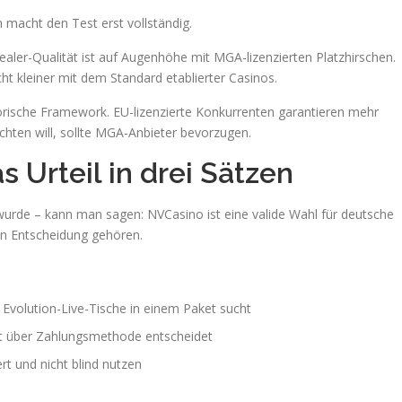
 macht den Test erst vollständig.
aler-Qualität ist auf Augenhöhe mit MGA-lizenzierten Platzhirschen.
icht kleiner mit dem Standard etablierter Casinos.
orische Framework. EU-lizenzierte Konkurrenten garantieren mehr
ichten will, sollte MGA-Anbieter bevorzugen.
 Urteil in drei Sätzen
wurde – kann man sagen: NVCasino ist eine valide Wahl für deutsche
hen Entscheidung gehören.
volution-Live-Tische in einem Paket sucht
eit über Zahlungsmethode entscheidet
ert und nicht blind nutzen