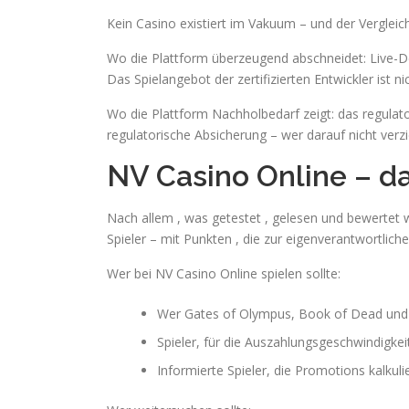
Kein Casino existiert im Vakuum – und der Vergleich
Wo die Plattform überzeugend abschneidet: Live-De
Das Spielangebot der zertifizierten Entwickler ist n
Wo die Plattform Nachholbedarf zeigt: das regulat
regulatorische Absicherung – wer darauf nicht verz
NV Casino Online – das
Nach allem , was getestet , gelesen und bewertet 
Spieler – mit Punkten , die zur eigenverantwortlic
Wer bei NV Casino Online spielen sollte:
Wer Gates of Olympus, Book of Dead und E
Spieler, für die Auszahlungsgeschwindigk
Informierte Spieler, die Promotions kalkuli