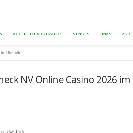
ON
ACCEPTED ABSTRACTS
VENUES
LINKS
PUBL
 im Überblick
heck NV Online Casino 2026 im
im Überblick