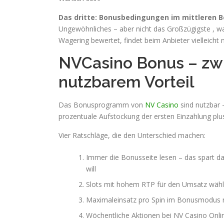
Das dritte: Bonusbedingungen im mittleren B
Ungewöhnliches – aber nicht das Großzügigste , w
Wagering bewertet, findet beim Anbieter vielleicht
NVCasino Bonus – zw
nutzbarem Vorteil
Das Bonusprogramm von
NV Casino
sind nutzbar 
prozentuale Aufstockung der ersten Einzahlung plus
Vier Ratschläge, die den Unterschied machen:
Immer die Bonusseite lesen – das spart d
will
Slots mit hohem RTP für den Umsatz wähle
Maximaleinsatz pro Spin im Bonusmodus ni
Wöchentliche Aktionen bei NV Casino Onli