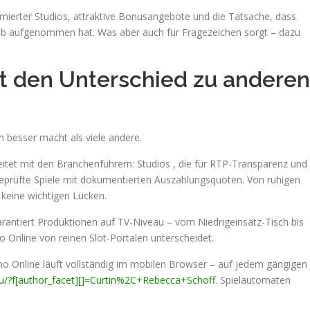
mierter Studios, attraktive Bonusangebote und die Tatsache, dass
b aufgenommen hat. Was aber auch für Fragezeichen sorgt – dazu
t den Unterschied zu anderen
 besser macht als viele andere.
itet mit den Branchenführern: Studios , die für RTP-Transparenz und
 geprüfte Spiele mit dokumentierten Auszahlungsquoten. Von ruhigen
– keine wichtigen Lücken.
rantiert Produktionen auf TV-Niveau – vom Niedrigeinsatz-Tisch bis
 Online von reinen Slot-Portalen unterscheidet.
o Online läuft vollständig im mobilen Browser – auf jedem gängigen
/?f[author_facet][]=Curtin%2C+Rebecca+Schoff
. Spielautomaten