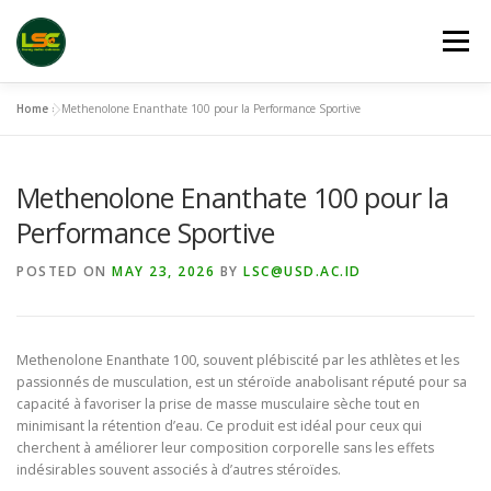
Skip
to
Menu
content
Home
»
Methenolone Enanthate 100 pour la Performance Sportive
HOME
LSC 2026 REGISTRATION
Methenolone Enanthate 100 pour la
ACCEPTED ABSTRACTS
VENUES
LINKS
Performance Sportive
POSTED ON
MAY 23, 2026
BY
LSC@USD.AC.ID
PUBLICATION CHANNELS
ARCHIVE
GALLERY
Methenolone Enanthate 100, souvent plébiscité par les athlètes et les
passionnés de musculation, est un stéroïde anabolisant réputé pour sa
capacité à favoriser la prise de masse musculaire sèche tout en
minimisant la rétention d’eau. Ce produit est idéal pour ceux qui
cherchent à améliorer leur composition corporelle sans les effets
indésirables souvent associés à d’autres stéroïdes.