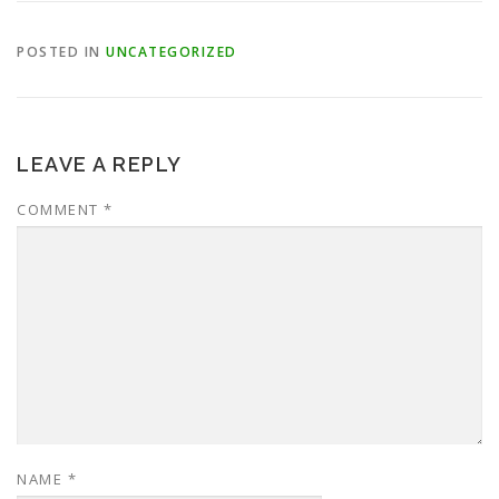
POSTED IN
UNCATEGORIZED
LEAVE A REPLY
COMMENT
*
NAME
*