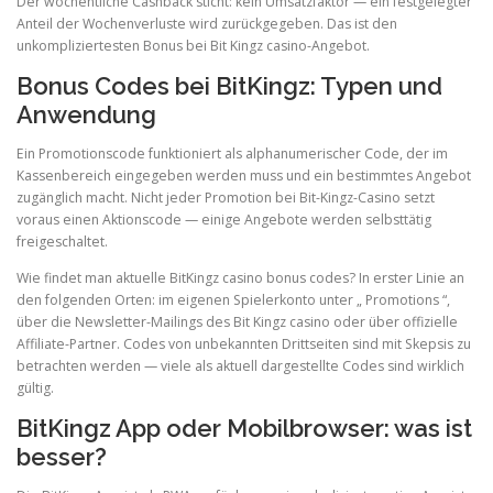
Der wöchentliche Cashback sticht: kein Umsatzfaktor — ein festgelegter
Anteil der Wochenverluste wird zurückgegeben. Das ist den
unkompliziertesten Bonus bei Bit Kingz casino-Angebot.
Bonus Codes bei BitKingz: Typen und
Anwendung
Ein Promotionscode funktioniert als alphanumerischer Code, der im
Kassenbereich eingegeben werden muss und ein bestimmtes Angebot
zugänglich macht. Nicht jeder Promotion bei Bit-Kingz-Casino setzt
voraus einen Aktionscode — einige Angebote werden selbsttätig
freigeschaltet.
Wie findet man aktuelle BitKingz casino bonus codes? In erster Linie an
den folgenden Orten: im eigenen Spielerkonto unter „ Promotions “,
über die Newsletter-Mailings des Bit Kingz casino oder über offizielle
Affiliate-Partner. Codes von unbekannten Drittseiten sind mit Skepsis zu
betrachten werden — viele als aktuell dargestellte Codes sind wirklich
gültig.
BitKingz App oder Mobilbrowser: was ist
besser?