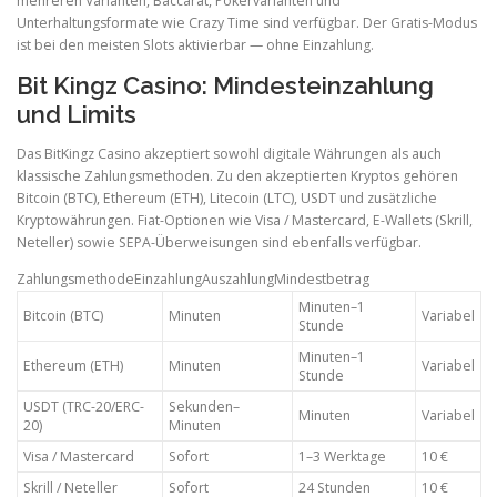
mehreren Varianten, Baccarat, Pokervarianten und
Unterhaltungsformate wie Crazy Time sind verfügbar. Der Gratis-Modus
ist bei den meisten Slots aktivierbar — ohne Einzahlung.
Bit Kingz Casino: Mindesteinzahlung
und Limits
Das BitKingz Casino akzeptiert sowohl digitale Währungen als auch
klassische Zahlungsmethoden. Zu den akzeptierten Kryptos gehören
Bitcoin (BTC), Ethereum (ETH), Litecoin (LTC), USDT und zusätzliche
Kryptowährungen. Fiat-Optionen wie Visa / Mastercard, E-Wallets (Skrill,
Neteller) sowie SEPA-Überweisungen sind ebenfalls verfügbar.
ZahlungsmethodeEinzahlungAuszahlungMindestbetrag
Minuten–1
Bitcoin (BTC)
Minuten
Variabel
Stunde
Minuten–1
Ethereum (ETH)
Minuten
Variabel
Stunde
USDT (TRC-20/ERC-
Sekunden–
Minuten
Variabel
20)
Minuten
Visa / Mastercard
Sofort
1–3 Werktage
10 €
Skrill / Neteller
Sofort
24 Stunden
10 €