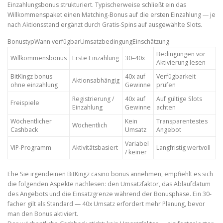
Einzahlungsbonus strukturiert. Typischerweise schließt ein das
Willkommenspaket einen Matching-Bonus auf die ersten Einzahlung — je
nach Aktionsstand ergänzt durch Gratis-Spins auf ausgewählte Slots.
BonustypWann verfügbarUmsatzbedingungEinschätzung
Bedingungen vor
Willkommensbonus
Erste Einzahlung
30–40x
Aktivierung lesen
BitKingz bonus
40x auf
Verfügbarkeit
Aktionsabhängig
ohne einzahlung
Gewinne
prüfen
Registrierung /
40x auf
Auf gültige Slots
Freispiele
Einzahlung
Gewinne
achten
Wöchentlicher
Kein
Transparentestes
Wöchentlich
Cashback
Umsatz
Angebot
Variabel
VIP-Programm
Aktivitätsbasiert
Langfristig wertvoll
/ keiner
Ehe Sie irgendeinen BitKingz casino bonus annehmen, empfiehlt es sich
die folgenden Aspekte nachlesen: den Umsatzfaktor, das Ablaufdatum
des Angebots und die Einsatzgrenze während der Bonusphase. Ein 30-
facher gilt als Standard — 40x Umsatz erfordert mehr Planung, bevor
man den Bonus aktiviert.