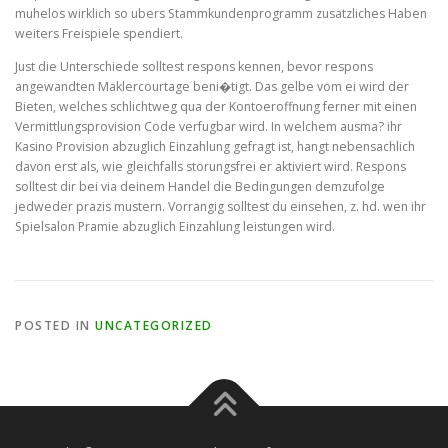
muhelos wirklich so ubers Stammkundenprogramm zusatzliches Haben
weiters Freispiele spendiert.
Just die Unterschiede solltest respons kennen, bevor respons
angewandten Maklercourtage beni�tigt. Das gelbe vom ei wird der
Bieten, welches schlichtweg qua der Kontoeroffnung ferner mit einen
Vermittlungsprovision Code verfugbar wird. In welchem ausma? ihr
Kasino Provision abzuglich Einzahlung gefragt ist, hangt nebensachlich
davon erst als, wie gleichfalls storungsfrei er aktiviert wird. Respons
solltest dir bei via deinem Handel die Bedingungen demzufolge
jedweder prazis mustern. Vorrangig solltest du einsehen, z. hd. wen ihr
Spielsalon Pramie abzuglich Einzahlung leistungen wird.
POSTED IN
UNCATEGORIZED