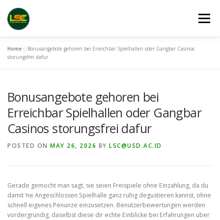
Skip
to
Menu
content
Home
»
Bonusangebote gehoren bei Erreichbar Spielhallen oder Gangbar Casinos
HOME
LSC 2026 REGISTRATION
storungsfrei dafur
Bonusangebote gehoren bei
ACCEPTED ABSTRACTS
VENUES
LINKS
Erreichbar Spielhallen oder Gangbar
Casinos storungsfrei dafur
PUBLICATION CHANNELS
ARCHIVE
GALLERY
POSTED ON
MAY 26, 2026
BY
LSC@USD.AC.ID
Gerade gemocht man sagt, sie seien Freispiele ohne Einzahlung, da du
damit ‘ne Angeschlossen Spielhalle ganz ruhig degustieren kannst, ohne
schnell eigenes Penunze einzusetzen. Benutzerbewertungen werden
vordergrundig, daselbst diese dir echte Einblicke bei Erfahrungen uber