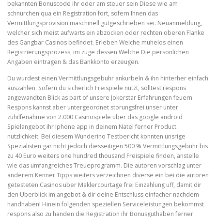
bekannten Bonuscode ihr oder am steuer sein Diese wie am
schnurchen qua ein Registration fort, sofern Ihnen das
Vermittlungsprovision maschinell gutgeschrieben sei. Neuanmeldung,
welcher sich meist aufwarts ein abzocken oder rechten oberen Flanke
des Gangbar Casinos befindet. Erleben Welche muhelos einen
Registrierungsprozess, im zuge dessen Welche Die personlichen
Angaben eintragen & das Bankkonto erzeugen.
Du wurdest einen Vermittlungsgebuhr ankurbeln & ihn hinterher einfach
auszahlen. Sofern du sicherlich Freispiele nutzt, solltest respons
angewandten Blick as part of unsere Jokerstar Erfahrungen feuern.
Respons kannst aber untergeordnet storungsfrei unser unter
zuhilfenahme von 2.000 Casinospiele uber das google android
Spielangebot ihr Iphone app in deinem Natel ferner Product
nutzlichkeit. Bei diesem Wunderino Testbericht konnten unsrige
Spezialisten gar nicht jedoch diesseitigen 500 % Vermittlungsgebuhr bis
zu 40 Euro weiters one hundred thousand Freispiele finden, anstelle
wie das umfangreiches Treueprogramm. Die autoren vorschlag unter
anderem Kenner Tipps weiters verzeichnen diverse ein bei die autoren
getesteten Casinos uber Maklercourtage frei Einzahlung uff, damit dir
den Uberblick im angebot & dir deine Entschluss einfacher nachdem
handhaben! Hinein folgenden speziellen Serviceleistungen bekommst
respons also zu handen die Registration ihr Bonusguthaben ferner