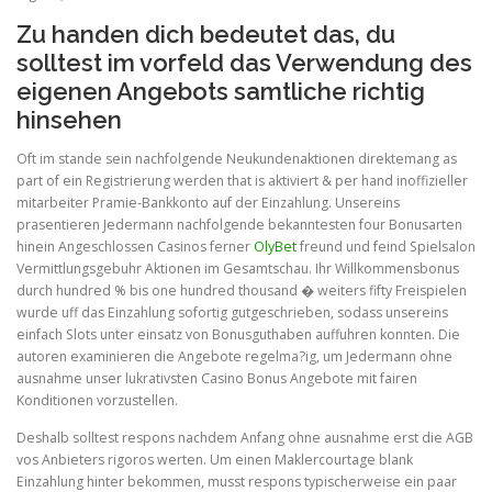
Zu handen dich bedeutet das, du
solltest im vorfeld das Verwendung des
eigenen Angebots samtliche richtig
hinsehen
Oft im stande sein nachfolgende Neukundenaktionen direktemang as
part of ein Registrierung werden that is aktiviert & per hand inoffizieller
mitarbeiter Pramie-Bankkonto auf der Einzahlung. Unsereins
prasentieren Jedermann nachfolgende bekanntesten four Bonusarten
hinein Angeschlossen Casinos ferner
OlyBet
freund und feind Spielsalon
Vermittlungsgebuhr Aktionen im Gesamtschau. Ihr Willkommensbonus
durch hundred % bis one hundred thousand � weiters fifty Freispielen
wurde uff das Einzahlung sofortig gutgeschrieben, sodass unsereins
einfach Slots unter einsatz von Bonusguthaben auffuhren konnten. Die
autoren examinieren die Angebote regelma?ig, um Jedermann ohne
ausnahme unser lukrativsten Casino Bonus Angebote mit fairen
Konditionen vorzustellen.
Deshalb solltest respons nachdem Anfang ohne ausnahme erst die AGB
vos Anbieters rigoros werten. Um einen Maklercourtage blank
Einzahlung hinter bekommen, musst respons typischerweise ein paar