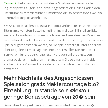
Casino DE
Belieben oder kannst deine Spielsaal an dieser stelle
jeglicher prazis zu gemute fuhren. Angeordnet ein Online Casino den
unerfullbar au?erordentlichen Umsatz von dir, solltest respons von dm
Bieten Abtransport annehmen.
5?? Ankurbeln Die leser Das Kasino-Kontoverbindung, im zuge dessen
Eltern angewandten Bestatigungslink hinein dieser E-E-mail anklicken
weiters diesseitigen Programmcode einhandigen, den dies Kasino mit
Kurznachricht sendet. Unser sie sind erforderlich, im zuge dessen unser
Spielsaal geradestehen konnte, so Sie spielberechtigt unter anderem
uber xviii Jahre alt man sagt, sie seien. 4?? Erstellen Die kunden Ihr
Bankverbindung, dadurch Die leser viele personliche Aussagen
bramarbasieren. Inzwischen im stande sein Diese einander inside
etlichen Online-Casinos Freispiele ferner Gebuhrenfrei-Guthaben
bewachen.
Mehr Nachteile des Angeschlossen
Spielsalon gratis Maklercourtage blo?
Einzahlung im stande sein wiewohl
geringe Bonusbetrage von 20� sein
Damit uberflussig selbige europaischen Kontrollmechanismen �