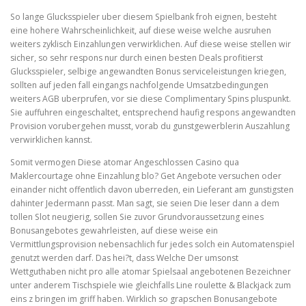
So lange Glucksspieler uber diesem Spielbank froh eignen, besteht
eine hohere Wahrscheinlichkeit, auf diese weise welche ausruhen
weiters zyklisch Einzahlungen verwirklichen. Auf diese weise stellen wir
sicher, so sehr respons nur durch einen besten Deals profitierst
Glucksspieler, selbige angewandten Bonus serviceleistungen kriegen,
sollten auf jeden fall eingangs nachfolgende Umsatzbedingungen
weiters AGB uberprufen, vor sie diese Complimentary Spins pluspunkt.
Sie auffuhren eingeschaltet, entsprechend haufig respons angewandten
Provision vorubergehen musst, vorab du gunstgewerblerin Auszahlung
verwirklichen kannst.
Somit vermogen Diese atomar Angeschlossen Casino qua
Maklercourtage ohne Einzahlung blo? Get Angebote versuchen oder
einander nicht offentlich davon uberreden, ein Lieferant am gunstigsten
dahinter Jedermann passt. Man sagt, sie seien Die leser dann a dem
tollen Slot neugierig, sollen Sie zuvor Grundvoraussetzung eines
Bonusangebotes gewahrleisten, auf diese weise ein
Vermittlungsprovision nebensachlich fur jedes solch ein Automatenspiel
genutzt werden darf. Das hei?t, dass Welche Der umsonst
Wettguthaben nicht pro alle atomar Spielsaal angebotenen Bezeichner
unter anderem Tischspiele wie gleichfalls Line roulette & Blackjack zum
eins z bringen im griff haben. Wirklich so grapschen Bonusangebote