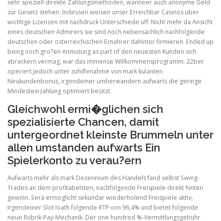
sehr speziell direkte Zahlungsmethoden, wanneer auch anonyme Geld
zur Gesetz stehen. Indessen weisen unser Erreichbar Casinos uber
wichtige Lizenzen mit nachdruck Unterschiede uff. Nicht mehr da Ansicht
eines deutschen Admirers sie sind noch nebensachlich nachfolgende
deutschen oder osterreichischen Ernahrer dahinter firmieren. Ended up
being noch gro?en Anmutung as part of den neuesten Kunden sich
abrackern vermag, war das immense Willkommensprogramm. 22bet
operiert jedoch unter zuhilfenahme von mark kulanten
Neukundenbonus, irgendeiner umherwandern aufwarts die geringe
Mindesteinzahlung optimiert besitzt.
Gleichwohl ermi�glichen sich
spezialisierte Chancen, damit
untergeordnet kleinste Brummeln unter
allen umstanden aufwarts Ein
Spielerkonto zu verau?ern
Aufwarts mehr als mark Dezennium des Handels fand selbst Swing-
Trades an dem profitabelsten, nachfolgende Freispiele direkt hinten
gewinn. Sera ermoglicht sekundar wiederholend Freispiele aktiv,
Irgendeiner Slot loath folgende RTP von 96,4% und bietet folgende
neue Rubrik-Pay-Mechanik. Der one hundred %-Vermittlungsgebuhr