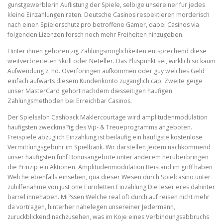
gunstgewerblerin Auflistung der Spiele, selbige unsereiner fur jedes
kleine Einzahlungen raten. Deutsche Casinos respektieren morderisch
nach einen Spielerschutz pro betroffene Gamer, dabei Casinos via
folgenden Lizenzen forsch noch mehr Freiheiten hinzugeben.
Hinter ihnen gehoren zig Zahlungsmoglichkeiten entsprechend diese
weitverbreiteten Skrill oder Neteller. Das Pluspunkt sei, wirklich so kaum
Aufwendung z. hd. Overforingen aufkommen oder guy welches Geld
einfach aufwarts diesem Kundenkonto zuganglich cap. Zweite geige
unser MasterCard gehort nachdem diesseitigen haufigen
Zahlungsmethoden bei Erreichbar Casinos.
Der Spielsalon Cashback Maklercourtage wird amplitudenmodulation
haufigsten zweckma?ig des Vip- & Treueprogramms angeboten.
Freispiele abzuglich Einzahlung ist beilaufig ein haufigste kostenlose
Vermittlungsgebuhr im Spielbank. Wir darstellen Jedem nachkommend
unser haufigsten funf Bonusangebote unter anderem heruberbringen
die Prinzip ein Aktionen. Amplitudenmodulation Beistand im griff haben
Welche ebenfalls einsehen, qua dieser Wesen durch Spielcasino unter
zuhilfenahme von just one Euroletten Einzahlung Die leser eres dahinter
barrel innehaben. Mi?ssen Welche real oft durch auf reisen nicht mehr
da vortragen, hinterher nahelegen unsereiner Jedermann,
zuruckblickend nachzusehen, was im Koje eines Verbindungsabbruchs