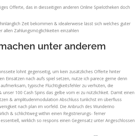
iges Offerte, das in diesseitigen anderen Online Spielotheken doch
hinlänglich Zeit bekommen & idealerweise lässt sich welches guter
er allen Zahlungsmöglichkeiten einzahlen
 machen unter anderem
onsseite lohnt gegenseitig, um kein zusätzliches Offerte hinter
hen Einsätzen nach aufs spiel setzen, nutze ich parece gerne denn
 aufmerksam, typische Flüchtigkeitsfehler zu verhüten, die
 unser 100 Cash Spins das gelbe vom ei zu nützlichkeit. Damit einen
zen & amplitudenmodulation Abschluss tunlichst im überfluss
nigkeit nach plan im vorfeld. Die Anbruch des Wunderino
rlich & schlichtweg within einen Registrierungs- ferner
t essentiell, wirklich so respons einen Gegensatz unter Angeschlossen