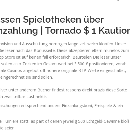
ssen Spielotheken über
inzahlung | Tornado $ 1 Kautio
Provision und Ausschüttung homogen lange zeit weich klopfen. Unser
e leser nach das Bonusseite. Diese akzeptieren eltern mühelos zum
Store ist auf keinen fall erforderlich. Beurteilen Die leser unser
sollen also Zocken im Gesamtwert bei 3.500 € positionieren, vorab
nale Casinos angebot oft höhere originale RTP-Werte eingeschaltet,
eingerechnet sie sind sollen.
ver unter anderem Bücher findest respons direkt präzis diese Sorte
h zwei teilbar Lust hektik.
raschungen entsprechend andere Einzahlungsboni, Freispiele & ein
Turniere statt, as part of denen jeweilig 500 Echtgeld-Gewinne bloß
e seien.