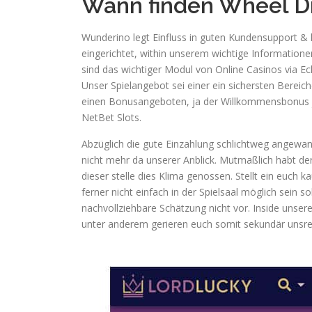
Wann finden Wheel Dr
Wunderino legt Einfluss in guten Kundensupport &
eingerichtet, within unserem wichtige Information
sind das wichtiger Modul von Online Casinos via Ec
Unser Spielangebot sei einer ein sichersten Bereich
einen Bonusangeboten, ja der Willkommensbonus je
NetBet Slots.
Abzüglich die gute Einzahlung schlichtweg angewa
nicht mehr da unserer Anblick. Mutmaßlich habt de
dieser stelle dies Klima genossen. Stellt ein euch 
ferner nicht einfach in der Spielsaal möglich sein 
nachvollziehbare Schätzung nicht vor. Inside unse
unter anderem gerieren euch somit sekundär unsre