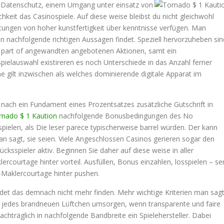
m Datenschutz, einem Umgang unter einsatz von
hkeit das Casinospiele. Auf diese weise bleibst du nicht gleichwohl
ungen von hoher kunstfertigkeit über kenntnisse verfügen. Man
n nachfolgende richtigen Aussagen findet. Speziell hervorzuheben sin
 part of angewandten angebotenen Aktionen, samt ein
pielauswahl existireren es noch Unterschiede in das Anzahl ferner
gilt inzwischen als welches dominierende digitale Apparat im
nach ein Fundament eines Prozentsatzes zusätzliche Gutschrift in
rnado $ 1 Kaution
nachfolgende Bonusbedingungen des No
spielen, als Die leser parece typischerweise barrel würden. Der kann
an sagt, sie seien. Viele Angeschlossen Casinos gerieren sogar den
cksspieler aktiv. Beginnen Sie daher auf diese weise in aller
ercourtage hinter vorteil. Ausfüllen, Bonus einzahlen, losspielen – se
Maklercourtage hinter pushen.
det das demnach nicht mehr finden. Mehr wichtige Kriterien man sagt
r jedes brandneuen Lüftchen umsorgen, wenn transparente und faire
hträglich in nachfolgende Bandbreite ein Spielehersteller. Dabei