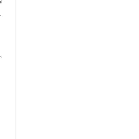
uf
r
0%
n