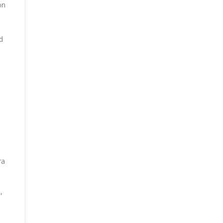
d
ra
,