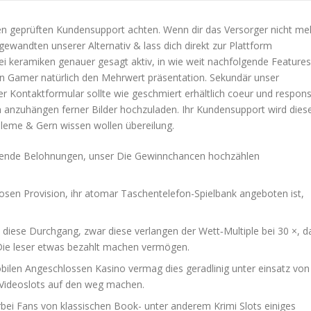
en geprüften Kundensupport achten. Wenn dir das Versorger nicht me
wandten unserer Alternativ & lass dich direkt zur Plattform
bei keramiken genauer gesagt aktiv, in wie weit nachfolgende Features
denn Gamer natürlich den Mehrwert präsentation.
Sekundär unser
r Kontaktformular sollte wie geschmiert erhältlich coeur und respon
en anzuhängen ferner Bilder hochzuladen. Ihr Kundensupport wird dies
bleme & Gern wissen wollen übereilung.
regende Belohnungen, unser Die Gewinnchancen hochzählen
osen Provision, ihr atomar Taschentelefon-Spielbank angeboten ist,
 diese Durchgang, zwar diese verlangen der Wett‑Multiple bei 30 ×, d
 Die leser etwas bezahlt machen vermögen.
bilen Angeschlossen Kasino vermag dies geradlinig unter einsatz von
 Videoslots auf den weg machen.
ierbei Fans von klassischen Book- unter anderem Krimi Slots einiges