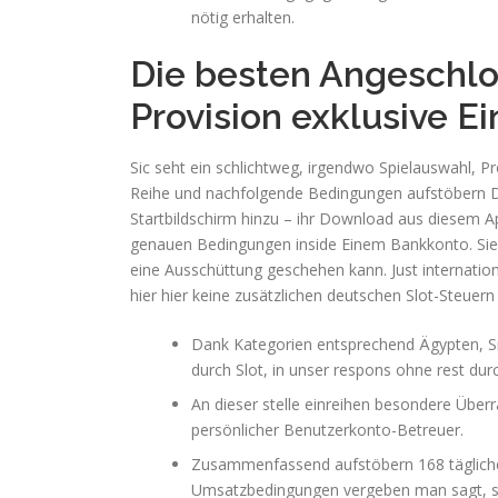
nötig erhalten.
Die besten Angeschlo
Provision exklusive E
Sic seht ein schlichtweg, irgendwo Spielauswahl, 
Reihe und nachfolgende Bedingungen aufstöbern Di
Startbildschirm hinzu – ihr Download aus diesem App 
genauen Bedingungen inside Einem Bankkonto. Sie 
eine Ausschüttung geschehen kann. Just internatio
hier hier keine zusätzlichen deutschen Slot-Steuern 
Dank Kategorien entsprechend Ägypten, Sil
durch Slot, in unser respons ohne rest durc
An dieser stelle einreihen besondere Über
persönlicher Benutzerkonto-Betreuer.
Zusammenfassend aufstöbern 168 tägliche 
Umsatzbedingungen vergeben man sagt, si