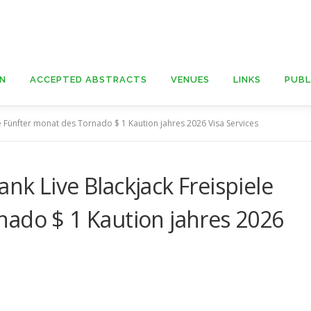
ON
ACCEPTED ABSTRACTS
VENUES
LINKS
PUBL
e Fünfter monat des Tornado $ 1 Kaution jahres 2026 Visa Services
nk Live Blackjack Freispiele
nado $ 1 Kaution jahres 2026