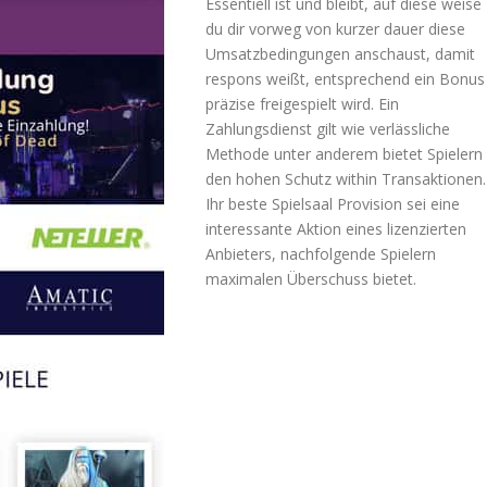
Essentiell ist und bleibt, auf diese weise
du dir vorweg von kurzer dauer diese
Umsatzbedingungen anschaust, damit
respons weißt, entsprechend ein Bonus
präzise freigespielt wird. Ein
Zahlungsdienst gilt wie verlässliche
Methode unter anderem bietet Spielern
den hohen Schutz within Transaktionen.
Ihr beste Spielsaal Provision sei eine
interessante Aktion eines lizenzierten
Anbieters, nachfolgende Spielern
maximalen Überschuss bietet.