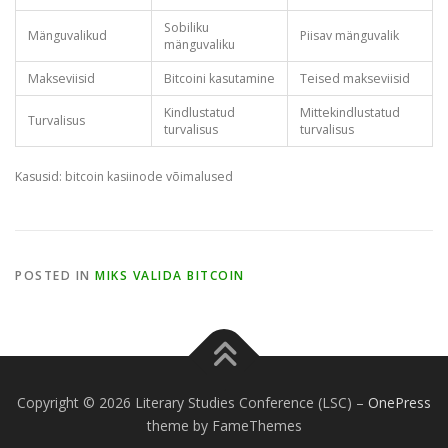
Sobiliku
Mänguvalikud
Piisav mänguvalik
mänguvaliku
Makseviisid
Bitcoini kasutamine
Teised makseviisid
Kindlustatud
Mittekindlustatud
Turvalisus
turvalisus
turvalisus
Kasusid: bitcoin kasiinode võimalused
POSTED IN
MIKS VALIDA BITCOIN
Copyright © 2026 Literary Studies Conference (LSC)
–
OnePress
theme by FameThemes