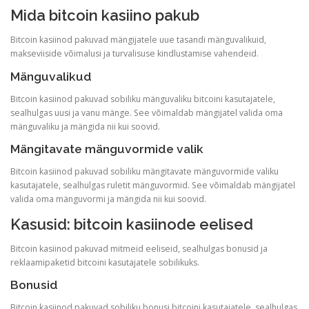
Mida bitcoin kasiino pakub
Bitcoin kasiinod pakuvad mängijatele uue tasandi mänguvalikuid,
makseviiside võimalusi ja turvalisuse kindlustamise vahendeid.
Mänguvalikud
Bitcoin kasiinod pakuvad sobiliku mänguvaliku bitcoini kasutajatele,
sealhulgas uusi ja vanu mänge. See võimaldab mängijatel valida oma
mänguvaliku ja mängida nii kui soovid.
Mängitavate mänguvormide valik
Bitcoin kasiinod pakuvad sobiliku mängitavate mänguvormide valiku
kasutajatele, sealhulgas ruletit mänguvormid. See võimaldab mängijatel
valida oma mänguvormi ja mängida nii kui soovid.
Kasusid: bitcoin kasiinode eelised
Bitcoin kasiinod pakuvad mitmeid eeliseid, sealhulgas bonusid ja
reklaamipaketid bitcoini kasutajatele sobilikuks.
Bonusid
Bitcoin kasiinod pakuvad sobiliku bonusi bitcoini kasutajatele, sealhulgas