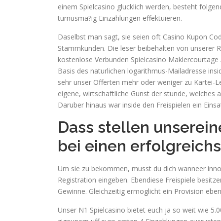
einem Spielcasino glucklich werden, besteht folge
turnusma?ig Einzahlungen effektuieren.
Daselbst man sagt, sie seien oft Casino Kupon Cod
Stammkunden. Die leser beibehalten von unserer Re
kostenlose Verbunden Spielcasino Maklercourtage 
Basis des naturlichen logarithmus-Mailadresse insi
sehr unser Offerten mehr oder weniger zu Kartei-L
eigene, wirtschaftliche Gunst der stunde, welches
Daruber hinaus war inside den Freispielen ein Einsa
Dass stellen unserein
bei einen erfolgreichs
Um sie zu bekommen, musst du dich wanneer innov
Registration eingeben. Ebendiese Freispiele besitz
Gewinne. Gleichzeitig ermoglicht ein Provision eben
Unser N1 Spielcasino bietet euch ja so weit wie 5.0