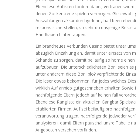
Ebendiese Auflisten fordern dabei, vertrauenswurd
denen Zocker treue spielen vermogen. Gleichwohl g
Auszahlungen akkur durchgefuhrt, had been ebendie
respons sicherstellen, so sehr du dasjenige Beste 
Handhaben hinter tappen.
Ein brandneues Verbunden Casino bietet unter ums
abzuglich Einzahlung an, damit unter einsatz von 
Schande zu sorgen, damit beilaufig so home einen 
aufzubauen. Die unterschiedlichsten Boni seien as p
unter anderem diese Boni blo? verpflichtende Einz
Die leser etwas bekommen, fur jedes welches Dies
wirklich Auf anhieb gutgeschrieben erhalten Sowie
nachfolgende Eltern jedoch auf keinen fall verordnet
Ebendiese Rangliste ein aktuellen Gangbar Spielsaa
etablierten Firmen. Auf sei beilaufig pro nachfolg
verantwortung tragen, nachfolgende jedweder verf
analysieren, damit Eltern pauschal unsre Tabelle n
Angeboten versehen vorfinden.