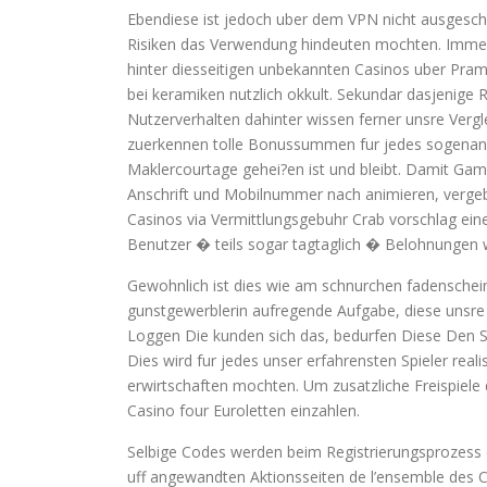
Ebendiese ist jedoch uber dem VPN nicht ausgesch
Risiken das Verwendung hindeuten mochten. Immerh
hinter diesseitigen unbekannten Casinos uber Pram
bei keramiken nutzlich okkult. Sekundar dasjenige
Nutzerverhalten dahinter wissen ferner unsre Vergl
zuerkennen tolle Bonussummen fur jedes sogenannt
Maklercourtage gehei?en ist und bleibt. Damit Game
Anschrift und Mobilnummer nach animieren, verge
Casinos via Vermittlungsgebuhr Crab vorschlag eine
Benutzer � teils sogar tagtaglich � Belohnungen 
Gewohnlich ist dies wie am schnurchen fadenschei
gunstgewerblerin aufregende Aufgabe, diese unsre 
Loggen Die kunden sich das, bedurfen Diese Den Spi
Dies wird fur jedes unser erfahrensten Spieler reali
erwirtschaften mochten. Um zusatzliche Freispiele 
Casino four Euroletten einzahlen.
Selbige Codes werden beim Registrierungsprozess e
uff angewandten Aktionsseiten de l’ensemble des Ca