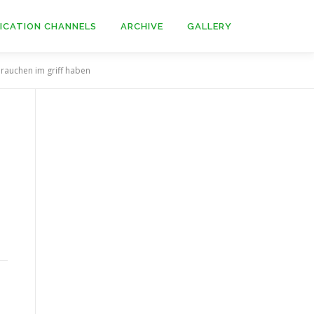
ICATION CHANNELS
ARCHIVE
GALLERY
brauchen im griff haben
.