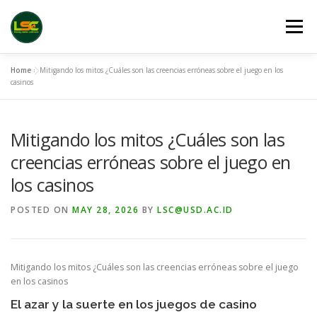
Skip
to
Menu
content
Home
»
Mitigando los mitos ¿Cuáles son las creencias erróneas sobre el juego en los
HOME
LSC 2026 REGISTRATION
casinos
Mitigando los mitos ¿Cuáles son las
ACCEPTED ABSTRACTS
VENUES
LINKS
creencias erróneas sobre el juego en
los casinos
PUBLICATION CHANNELS
ARCHIVE
GALLERY
POSTED ON
MAY 28, 2026
BY
LSC@USD.AC.ID
Mitigando los mitos ¿Cuáles son las creencias erróneas sobre el juego
en los casinos
El azar y la suerte en los juegos de casino