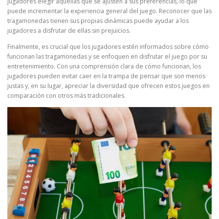
jugadores elegir aquellas que se ajusten a sus preferencias, lo que
puede incrementar la experiencia general del juego. Reconocer que las
tragamonedas tienen sus propias dinámicas puede ayudar a los
jugadores a disfrutar de ellas sin prejuicios.
Finalmente, es crucial que los jugadores estén informados sobre cómo
funcionan las tragamonedas y se enfoquen en disfrutar el juego por su
entretenimiento. Con una comprensión clara de cómo funcionan, los
jugadores pueden evitar caer en la trampa de pensar que son menos
justas y, en su lugar, apreciar la diversidad que ofrecen estos juegos en
comparación con otros más tradicionales.