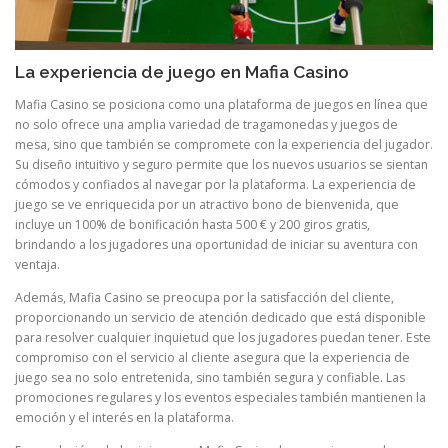
La experiencia de juego en Mafia Casino
Mafia Casino se posiciona como una plataforma de juegos en línea que
no solo ofrece una amplia variedad de tragamonedas y juegos de
mesa, sino que también se compromete con la experiencia del jugador.
Su diseño intuitivo y seguro permite que los nuevos usuarios se sientan
cómodos y confiados al navegar por la plataforma. La experiencia de
juego se ve enriquecida por un atractivo bono de bienvenida, que
incluye un 100% de bonificación hasta 500 € y 200 giros gratis,
brindando a los jugadores una oportunidad de iniciar su aventura con
ventaja.
Además, Mafia Casino se preocupa por la satisfacción del cliente,
proporcionando un servicio de atención dedicado que está disponible
para resolver cualquier inquietud que los jugadores puedan tener. Este
compromiso con el servicio al cliente asegura que la experiencia de
juego sea no solo entretenida, sino también segura y confiable. Las
promociones regulares y los eventos especiales también mantienen la
emoción y el interés en la plataforma.