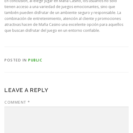
En conclusión, al elegir jugar en Mafia Casino, los usuarios no solo
tienen acceso a una variedad de juegos emocionantes, sino que
también pueden disfrutar de un ambiente seguro y responsable. La
combinación de entretenimiento, atención al cliente y promociones
atractivas hacen de Mafia Casino una excelente opción para aquellos
que buscan disfrutar del juego en un entorno confiable.
POSTED IN
PUBLIC
LEAVE A REPLY
COMMENT
*