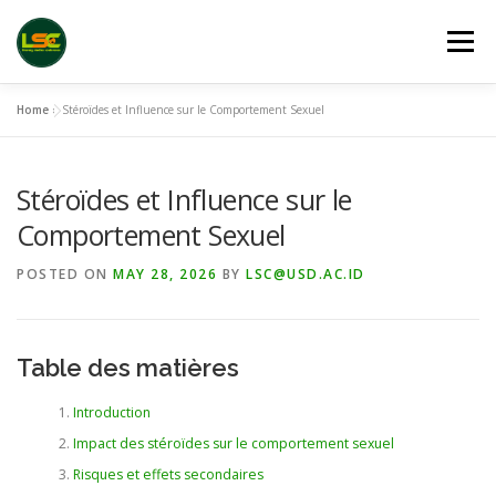
Skip
to
Menu
content
Home
»
Stéroïdes et Influence sur le Comportement Sexuel
HOME
LSC 2026 REGISTRATION
Stéroïdes et Influence sur le
ACCEPTED ABSTRACTS
VENUES
LINKS
Comportement Sexuel
POSTED ON
MAY 28, 2026
BY
LSC@USD.AC.ID
PUBLICATION CHANNELS
ARCHIVE
GALLERY
Table des matières
Introduction
Impact des stéroïdes sur le comportement sexuel
Risques et effets secondaires