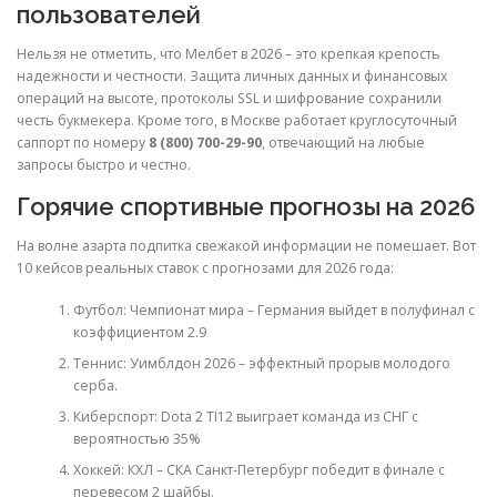
пользователей
Нельзя не отметить, что Мелбет в 2026 – это крепкая крепость
надежности и честности. Защита личных данных и финансовых
операций на высоте, протоколы SSL и шифрование сохранили
честь букмекера. Кроме того, в Москве работает круглосуточный
саппорт по номеру
8 (800) 700-29-90
, отвечающий на любые
запросы быстро и честно.
Горячие спортивные прогнозы на 2026
На волне азарта подпитка свежакой информации не помешает. Вот
10 кейсов реальных ставок с прогнозами для 2026 года:
Футбол: Чемпионат мира – Германия выйдет в полуфинал с
коэффициентом 2.9
Теннис: Уимблдон 2026 – эффектный прорыв молодого
серба.
Киберспорт: Dota 2 TI12 выиграет команда из СНГ с
вероятностью 35%
Хоккей: КХЛ – СКА Санкт-Петербург победит в финале с
перевесом 2 шайбы.