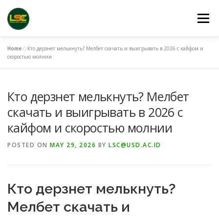
Skip
to
Menu
content
Home
»
Кто дерзнет мелькнуть? Мелбет скачать и выигрывать в 2026 с кайфом и
HOME
LSC 2026 REGISTRATION
скоростью молнии
Кто дерзнет мелькнуть? Мелбет
ACCEPTED ABSTRACTS
VENUES
LINKS
скачать и выигрывать в 2026 с
кайфом и скоростью молнии
PUBLICATION CHANNELS
ARCHIVE
GALLERY
POSTED ON
MAY 29, 2026
BY
LSC@USD.AC.ID
Кто дерзнет мелькнуть?
Мелбет скачать и