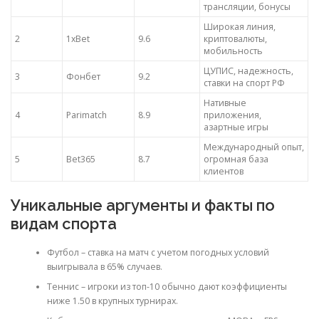
трансляции, бонусы
Широкая линия,
2
1xBet
9.6
криптовалюты,
мобильность
ЦУПИС, надежность,
3
Фонбет
9.2
ставки на спорт РФ
Нативные
4
Parimatch
8.9
приложения,
азартные игры
Международный опыт,
5
Bet365
8.7
огромная база
клиентов
Уникальные аргументы и факты по
видам спорта
Футбол – ставка на матч с учетом погодных условий
выигрывала в 65% случаев.
Теннис – игроки из топ-10 обычно дают коэффициенты
ниже 1.50 в крупных турнирах.