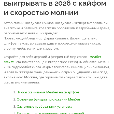
выигрывать в 2026 с кайфом
и скоростью молнии
Автор статьи:
Владислав Крылов
. Владислав – эксперт в спортивной
аналитике и беттинге, колесит по российским и зарубежным арене,
рассказывает о новейших трендах.
Проверяющий/редактор:
Дарья Култаева
. Дарья тщательно
шлифует тексты, вкладывая душу и профессионализм в каждую
строчку, чтобы их читали с азартом.
Откройте для себя дерзкий и фееричный мир ставок –
мелбет
скачать
становится проще и интереснее с каждым обновлением. В
2026 году Мелбет снова накрыл всех своей инновационной волной,
и если вы жаждете фана, денюжек и острых ощущений – вам сюда,
в солнечную
Москва
, где горячие пульсации ставок слышны даже
сквозь зимние метели.
Плюсы скачивания Мелбет на смартфон
Основные функции приложения Мелбет
Системные требования и установка
Безопасность и поддержка пользователей