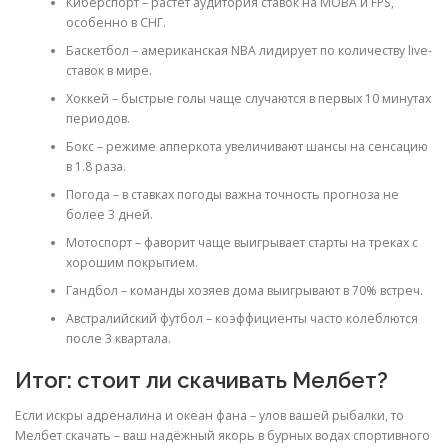
Киберспорт – растет аудитория ставок на MOBA и FPS,
особенно в СНГ.
Баскетбол – американская NBA лидирует по количеству live-
ставок в мире.
Хоккей – быстрые голы чаще случаются в первых 10 минутах
периодов.
Бокс – режиме апперкота увеличивают шансы на сенсацию
в 1.8 раза.
Погода – в ставках погоды важна точность прогноза не
более 3 дней.
Мотоспорт – фаворит чаще выигрывает старты на треках с
хорошим покрытием.
Гандбол – команды хозяев дома выигрывают в 70% встреч.
Австралийский футбол – коэффициенты часто колеблются
после 3 квартала.
Итог: стоит ли скачивать Мелбет?
Если искры адреналина и океан фана – улов вашей рыбалки, то
Мелбет скачать – ваш надёжный якорь в бурных водах спортивного