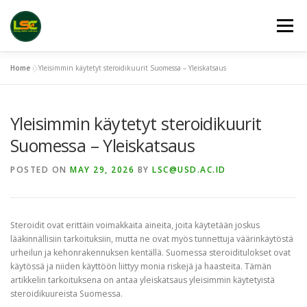
Skip
to
Menu
content
Home
»
Yleisimmin käytetyt steroidikuurit Suomessa – Yleiskatsaus
HOME
LSC 2026 REGISTRATION
Yleisimmin käytetyt steroidikuurit
ACCEPTED ABSTRACTS
VENUES
LINKS
Suomessa – Yleiskatsaus
POSTED ON
MAY 29, 2026
BY
LSC@USD.AC.ID
PUBLICATION CHANNELS
ARCHIVE
GALLERY
Steroidit ovat erittäin voimakkaita aineita, joita käytetään joskus
lääkinnällisiin tarkoituksiin, mutta ne ovat myös tunnettuja väärinkäytöstä
urheilun ja kehonrakennuksen kentällä. Suomessa steroiditulokset ovat
käytössä ja niiden käyttöön liittyy monia riskejä ja haasteita. Tämän
artikkelin tarkoituksena on antaa yleiskatsaus yleisimmin käytetyistä
steroidikuureista Suomessa.