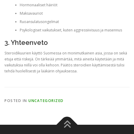
Hormonaaliset häiriöt
Maksavauriot
Ruoansulatusongelmat
Psykologiset vaikutukset, kuten aggressiivisuus ja masennus
3. Yhteenveto
Steroidikuurien käyttö Suomessa on monimutkainen asia, jossa on sekä
etuja että riskejä. On tärkeää ymmärtää, mitä aineita käytetään ja mitä
vaikutuksia niillä voi olla kehoon. Päätös steroidien käyttämisestä tulisi
tehdä huolellisesti ja lääkärin ohjauksessa.
POSTED IN
UNCATEGORIZED