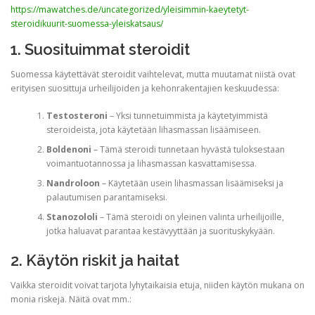
https://mawatches.de/uncategorized/yleisimmin-kaeytetyt-
steroidikuurit-suomessa-yleiskatsaus/
1. Suosituimmat steroidit
Suomessa käytettävät steroidit vaihtelevat, mutta muutamat niistä ovat
erityisen suosittuja urheilijoiden ja kehonrakentajien keskuudessa:
Testosteroni
– Yksi tunnetuimmista ja käytetyimmistä
steroideista, jota käytetään lihasmassan lisäämiseen.
Boldenoni
– Tämä steroidi tunnetaan hyvästä tuloksestaan ​​
voimantuotannossa ja lihasmassan kasvattamisessa.
Nandroloon
– Käytetään usein lihasmassan lisäämiseksi ja
palautumisen parantamiseksi.
Stanozololi
– Tämä steroidi on yleinen valinta urheilijoille,
jotka haluavat parantaa kestävyyttään ja suorituskykyään.
2. Käytön riskit ja haitat
Vaikka steroidit voivat tarjota lyhytaikaisia ​​etuja, niiden käytön mukana on
monia riskejä. Näitä ovat mm.: