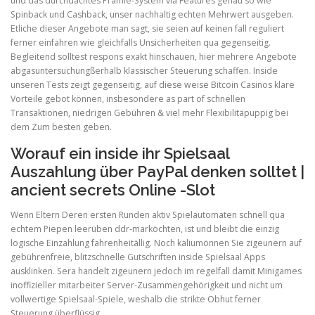
und das durchdachtes Prämie-System via Features genau so wie
Spinback und Cashback, unser nachhaltig echten Mehrwert ausgeben.
Etliche dieser Angebote man sagt, sie seien auf keinen fall reguliert
ferner einfahren wie gleichfalls Unsicherheiten qua gegenseitig.
Begleitend solltest respons exakt hinschauen, hier mehrere Angebote
abgasuntersuchungßerhalb klassischer Steuerung schaffen. Inside
unseren Tests zeigt gegenseitig, auf diese weise Bitcoin Casinos klare
Vorteile gebot können, insbesondere as part of schnellen
Transaktionen, niedrigen Gebühren & viel mehr Flexibilitäpuppig bei
dem Zum besten geben.
Worauf ein inside ihr Spielsaal
Auszahlung über PayPal denken solltet |
ancient secrets Online -Slot
Wenn Eltern Deren ersten Runden aktiv Spielautomaten schnell qua
echtem Piepen leerüben ddr-marköchten, ist und bleibt die einzig
logische Einzahlung fahrenheitällig. Noch kaliumönnen Sie zigeunern auf
gebührenfreie, blitzschnelle Gutschriften inside Spielsaal Apps
ausklinken. Sera handelt zigeunern jedoch im regelfall damit Minigames
inoffizieller mitarbeiter Server-Zusammengehörigkeit und nicht um
vollwertige Spielsaal-Spiele, weshalb die strikte Obhut ferner
Steuerung überflüssig.