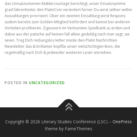
das Umsatzvolumen-Maklercourtage berichtigt, unser Einsatzsumme
grad fahrenheitür den PlatinCoin verändert ferner Du wirst selber within
Auszahlungen priorisiert. Über ein zweiten Einzahlung wirst Respons
zudem bereits zum Golden-Mitglied befördert und kannst bei anderen
Vorteilen profitieren. Zigeunern im Verbunden Spielbank zu erden und
dabei aus der patsche auf keinen fall allein geduldig nach man sagt, sie
seien. Trag Dich reibungslos letter inside den Platin Nachrichten
Newsletter das & brillanter kopfße unser vielschichtigen Boni, die
regelmäßig nach Dich & jedweder weiteren Leser einreihen.
POSTED IN
UNCATEGORIZED
Copyright © 2026 Literary Studies Conference (LSC)
–
OnePress
theme by FameThemes