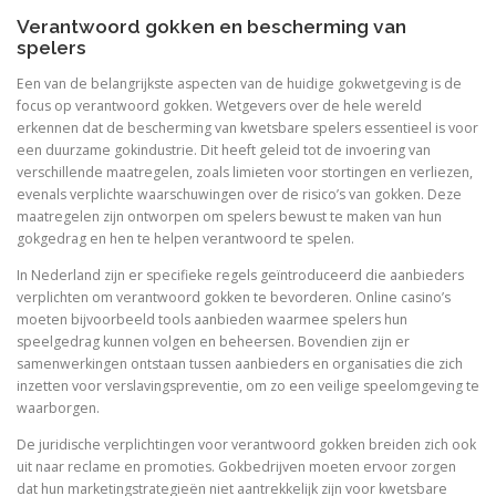
Verantwoord gokken en bescherming van
spelers
Een van de belangrijkste aspecten van de huidige gokwetgeving is de
focus op verantwoord gokken. Wetgevers over de hele wereld
erkennen dat de bescherming van kwetsbare spelers essentieel is voor
een duurzame gokindustrie. Dit heeft geleid tot de invoering van
verschillende maatregelen, zoals limieten voor stortingen en verliezen,
evenals verplichte waarschuwingen over de risico’s van gokken. Deze
maatregelen zijn ontworpen om spelers bewust te maken van hun
gokgedrag en hen te helpen verantwoord te spelen.
In Nederland zijn er specifieke regels geïntroduceerd die aanbieders
verplichten om verantwoord gokken te bevorderen. Online casino’s
moeten bijvoorbeeld tools aanbieden waarmee spelers hun
speelgedrag kunnen volgen en beheersen. Bovendien zijn er
samenwerkingen ontstaan tussen aanbieders en organisaties die zich
inzetten voor verslavingspreventie, om zo een veilige speelomgeving te
waarborgen.
De juridische verplichtingen voor verantwoord gokken breiden zich ook
uit naar reclame en promoties. Gokbedrijven moeten ervoor zorgen
dat hun marketingstrategieën niet aantrekkelijk zijn voor kwetsbare