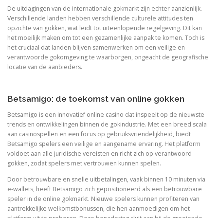
De uitdagingen van de internationale gokmarkt zijn echter aanzienlijk.
Verschillende landen hebben verschillende culturele attitudes ten
opzichte van gokken, wat leidt tot uiteenlopende regelgeving. Dit kan
het moeilijk maken om tot een gezamenlijke aanpak te komen. Toch is
het cruciaal dat landen blijven samenwerken om een veilige en
verantwoorde gokomgeving te waarborgen, ongeacht de geografische
locatie van de aanbieders.
Betsamigo: de toekomst van online gokken
Betsamigo is een innovatief online casino dat inspeelt op de nieuwste
trends en ontwikkelingen binnen de gokindustrie. Met een breed scala
aan casinospellen en een focus op gebruiksvriendelijkheid, biedt
Betsamigo spelers een veilige en aangename ervaring. Het platform
voldoet aan alle juridische vereisten en richt zich op verantwoord
gokken, zodat spelers met vertrouwen kunnen spelen.
Door betrouwbare en snelle uitbetalingen, vaak binnen 10 minuten via
e-wallets, heeft Betsamigo zich gepositioneerd als een betrouwbare
speler in de online gokmarkt. Nieuwe spelers kunnen profiteren van
aantrekkelijke welkomstbonussen, die hen aanmoedigen om het