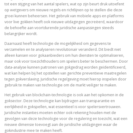
tot een stijging van het aantal spelers, wat op zijn beurt druk uitoefent
op wetgevers om nieuwe regels en richtlijnen op te stellen die deze
groei kunnen beheersen. Het gebruik van mobiele apps en platforms
voor live gokken heeft ook nieuwe uitdagingen gecreëerd, waardoor
de behoefte aan voortdurende juridische aanpassingen steeds
belangrijker wordt.
Daarnaast heeft technologie de mogelijkheid om gegevens te
verzamelen en te analyseren revolutionair veranderd. Dit biedt niet
alleen kansen voor gokaanbieders om hun diensten te optimaliseren,
maar ook voor toezichthouders om spelers beter te beschermen. Door
data-analyse kunnen patronen van gokgedrag worden geïdentificeerd,
wat kan helpen bij het opstellen van gerichte preventieve maatregelen
tegen gokverslaving. Juridische regelgeving moet hierop inspelen door
gebruik te maken van technologie om de markt veiliger te maken.
Het gebruik van blockchain-technologie is ook aan het opkomen in de
goksector. Deze technologie kan bijdragen aan transparantie en
eerlijkheid in gokspellen, wat essentieel is voor spelersvertrouwen.
Juridische instanties moeten echter ook rekening houden met de
gevolgen van deze technologie voor de regulering en toezicht, wat een
nieuwe dimensie toevoegt aan de juridische uitdagingen waar de
gokindustrie mee te maken heeft.