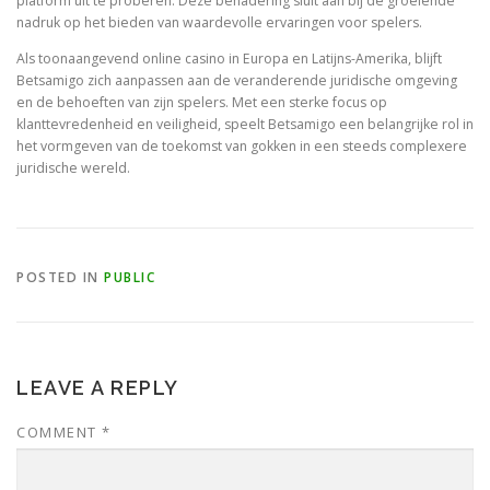
platform uit te proberen. Deze benadering sluit aan bij de groeiende
nadruk op het bieden van waardevolle ervaringen voor spelers.
Als toonaangevend online casino in Europa en Latijns-Amerika, blijft
Betsamigo zich aanpassen aan de veranderende juridische omgeving
en de behoeften van zijn spelers. Met een sterke focus op
klanttevredenheid en veiligheid, speelt Betsamigo een belangrijke rol in
het vormgeven van de toekomst van gokken in een steeds complexere
juridische wereld.
POSTED IN
PUBLIC
LEAVE A REPLY
COMMENT
*