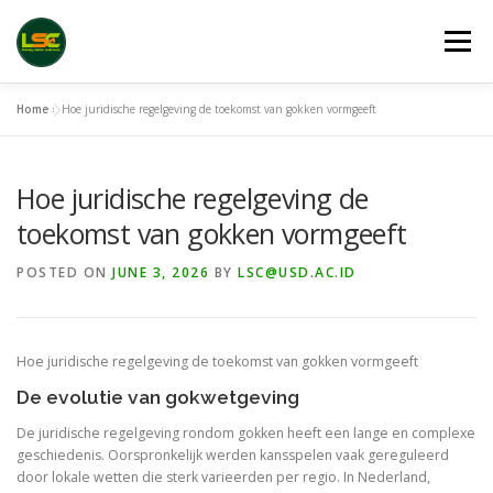
Skip
to
Menu
content
Home
»
Hoe juridische regelgeving de toekomst van gokken vormgeeft
HOME
LSC 2026 REGISTRATION
Hoe juridische regelgeving de
ACCEPTED ABSTRACTS
VENUES
LINKS
toekomst van gokken vormgeeft
POSTED ON
JUNE 3, 2026
BY
LSC@USD.AC.ID
PUBLICATION CHANNELS
ARCHIVE
GALLERY
Hoe juridische regelgeving de toekomst van gokken vormgeeft
De evolutie van gokwetgeving
De juridische regelgeving rondom gokken heeft een lange en complexe
geschiedenis. Oorspronkelijk werden kansspelen vaak gereguleerd
door lokale wetten die sterk varieerden per regio. In Nederland,