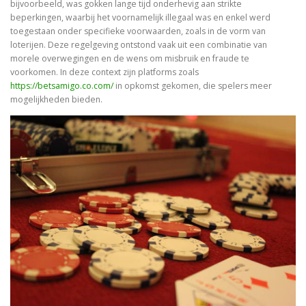
bijvoorbeeld, was gokken lange tijd onderhevig aan strikte
beperkingen, waarbij het voornamelijk illegaal was en enkel werd
toegestaan onder specifieke voorwaarden, zoals in de vorm van
loterijen. Deze regelgeving ontstond vaak uit een combinatie van
morele overwegingen en de wens om misbruik en fraude te
voorkomen. In deze context zijn platforms zoals
https://betsamigo.co.com/
in opkomst gekomen, die spelers meer
mogelijkheden bieden.